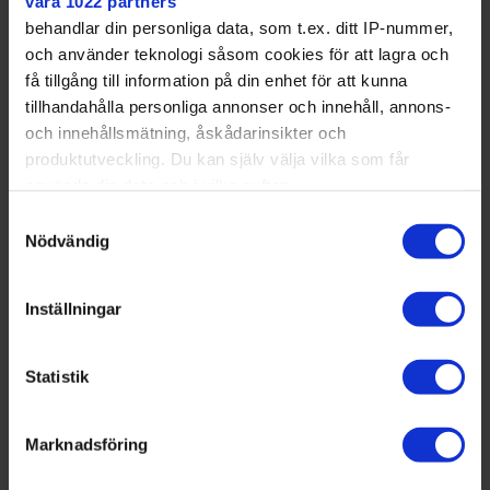
våra 1022 partners
behandlar din personliga data, som t.ex. ditt IP-nummer,
och använder teknologi såsom cookies för att lagra och
få tillgång till information på din enhet för att kunna
tillhandahålla personliga annonser och innehåll, annons-
och innehållsmätning, åskådarinsikter och
produktutveckling. Du kan själv välja vilka som får
använda din data och i vilka syften.
Samtyckesval
Med din tillåtelse skulle vi även vilja:
Nödvändig
Samla in information om din geografiska plats
som kan ha en noggrannhet på upp till flera meter
Inställningar
Identifiera din enhet genom att aktivt skanna den
för specifika kännetecken (fingeravtryck)
Statistik
Ta reda på mer om hur dina personliga uppgifter
behandlas och ställ in dina preferenser i
detaljsektionen
Hemmapremiär slutade
Marknadsföring
. Du kan ändra eller dra tillbaka ditt samtycke när som
med förlust: "Jättejämn
helst från cookie-förklaringen.