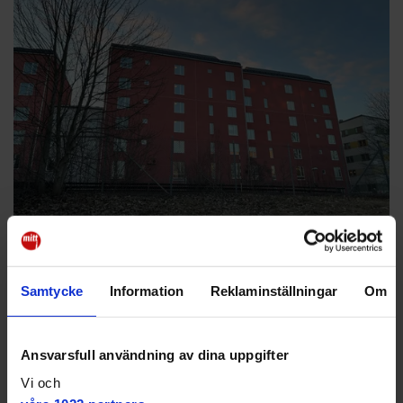
Gruppbostad flyttar – SD
kritiska: "Borde skjutit på
Samtycke
Information
Reklaminställningar
Om
beslutet"
Ansvarsfull användning av dina uppgifter
NYHETER
Tycker lägenheterna för små och dyra
Vi och
✔ LSS-boendet flyttar inom Svedmyra