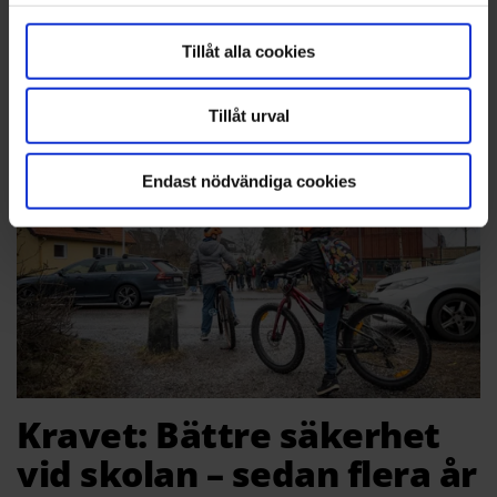
match"
Tillåt alla cookies
SPORT
Enskede IK:s damer spelar i elitettan för
första gången
Tillåt urval
Endast nödvändiga cookies
Kravet: Bättre säkerhet
vid skolan – sedan flera år