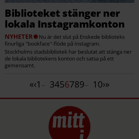
Biblioteket stänger ner
lokala Instagramkonton
NYHETER
Nu är det slut på Enskede biblioteks
finurliga "bookface"-flöde på Instagram.
Stockholms stadsbibliotek har beslutat att stänga ner
de lokala bibliotekens konton och satsa på ett
gemensamt.
«
‹
1
3
4
5
6
7
8
9
10
›
»
...
...