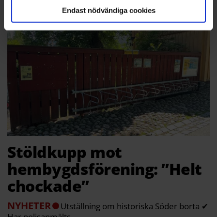
hyresrätter vanligast
Endast nödvändiga cookies
Stöldkupp mot
hembygdsförening: ”Helt
chockade”
NYHETER
Utställning om historiska Söder borta ✔
Har polisanmälts