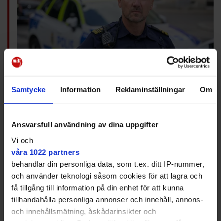
Samtycke
Information
Reklaminställningar
Om
Efter extrakontroller på
Södermalm – så många
Ansvarsfull användning av dina uppgifter
var onyktra
Vi och
våra 1022 partners
NYHETER
Polisens trafikvecka ✔ Flera fast för
behandlar din personliga data, som t.ex. ditt IP-nummer,
rattfylleri ✔ "Skrämmande"
och använder teknologi såsom cookies för att lagra och
få tillgång till information på din enhet för att kunna
Rattfylleri på
tillhandahålla personliga annonser och innehåll, annons-
Lidingö och
och innehållsmätning, åskådarinsikter och