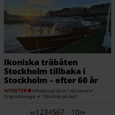
Ikoniska träbåten
Stockholm tillbaka i
Stockholm – efter 60 år
NYHETER
Hittades på skrot i Värmland ✔
Originalritningar ✔ ”Alla tittar på den”
«
‹
1
2
3
4
5
6
7
10
›
»
...