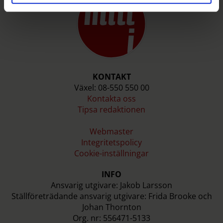
KONTAKT
Växel: 08-550 550 00
Kontakta oss
Tipsa redaktionen
Webmaster
Integritetspolicy
Cookie-inställningar
INFO
Ansvarig utgivare: Jakob Larsson
Ställföreträdande ansvarig utgivare: Frida Brooke och
Johan Thornton
Org. nr: 556471-5133