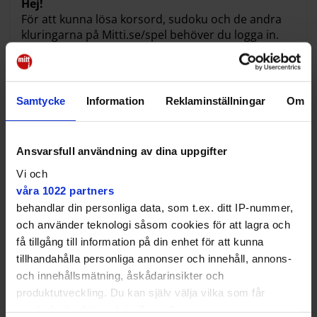
Hej!
För att kunna lösa korsord, sudoku och de andra
kluringarna på Mitti.se/spel behöver du logga in.
Då sparas dina framsteg och dina val. Du kan även
se topplistor och tävla mot andra!
Självklart är det helt kostnadsfritt att läsa våra
Samtycke
Information
Reklaminställningar
Om
nyheter och spela våra spel.
Har du redan skapat ett konto i vår app, kan du
Ansvarsfull användning av dina uppgifter
logga in med samma uppgifter här.
Vi och
Läs mer om hur vi hanterar dina personuppgifter.
våra 1022 partners
behandlar din personliga data, som t.ex. ditt IP-nummer,
och använder teknologi såsom cookies för att lagra och
Logga in
få tillgång till information på din enhet för att kunna
eller
tillhandahålla personliga annonser och innehåll, annons-
och innehållsmätning, åskådarinsikter och
Skapa konto
produktutveckling. Du kan själv välja vilka som får
använda din data och i vilka syften.