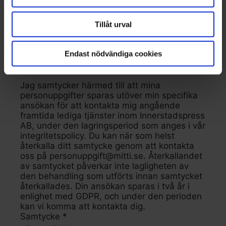
Söker du praktikplats? *
Tillåt urval
Ja
Nej
Vilken eller vilka roller är du intresserad av? *
Endast nödvändiga cookies
Reporter
Webbredaktör
Fotograf
Annan
Jag samtycker härmed till att mina
personuppgifter sparas utöver min specifika
ansökan för att kontakta mig angående
framtida lediga tjänster inom Innerstadspress
AB, under den lagringsperiod som anges i vår
integritetspolicy. Du kan när som helst
återkalla ditt samtycke genom att kontakta
oss på personuppgift@mitti.se. Återkallandet
av samtycket påverkar inte lagligheten av
den behandling som utförts innan samtycket
återkallades. Din ansökan sparas i två år i
enlighet med GDPR, och under den perioden
kan vi komma att kontakta dig.
Samtycke *