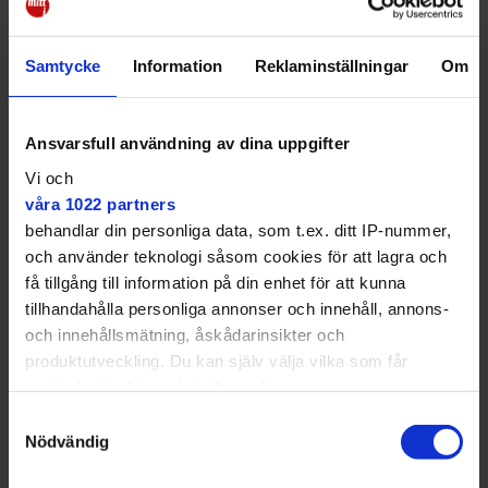
Samtycke
Information
Reklaminställningar
Om
Turbulent på tuben: Ett
Ansvarsfull användning av dina uppgifter
till byte för att ta sig till
Vi och
våra 1022 partners
stan
behandlar din personliga data, som t.ex. ditt IP-nummer,
och använder teknologi såsom cookies för att lagra och
KOLLEKTIVTRAFIK
Tre byten mellan
få tillgång till information på din enhet för att kunna
Hökarängen och S:t Eriksplan ✔ Så länge påverkas
tillhandahålla personliga annonser och innehåll, annons-
trafiken
och innehållsmätning, åskådarinsikter och
produktutveckling. Du kan själv välja vilka som får
använda din data och i vilka syften.
Samtyckesval
Med din tillåtelse skulle vi även vilja:
Nödvändig
Samla in information om din geografiska plats