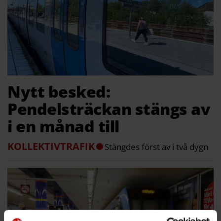
Nytt besked:
Pendelsträckan stängs av
i en månad till
KOLLEKTIVTRAFIK
Stängdes först av i två dygn