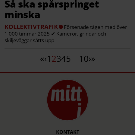
Så ska spårspringet
minska
KOLLEKTIVTRAFIK
Försenade tågen med över
1 000 timmar 2025 ✔ Kameror, grindar och
skiljeväggar sätts upp
«
‹
1
2
3
4
5
10
›
»
...
KONTAKT