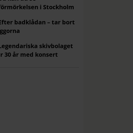
förmörkelsen i Stockholm
Efter badklådan – tar bort
ggorna
Legendariska skivbolaget
ar 30 år med konsert