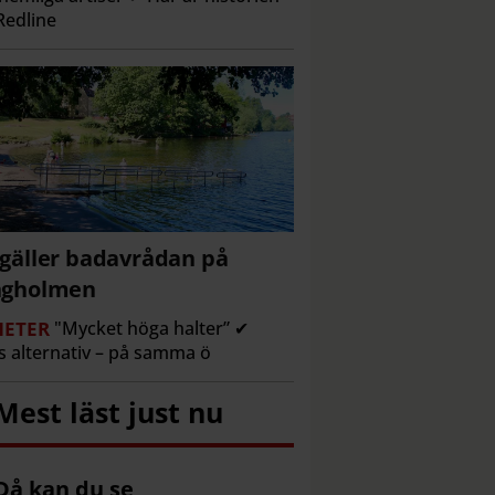
edline
gäller badavrådan på
ngholmen
ETER
"Mycket höga halter” ✔
s alternativ – på samma ö
Mest läst just nu
Då kan du se