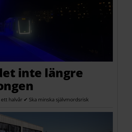
det inte längre
rongen
i ett halvår ✔ Ska minska självmordsrisk