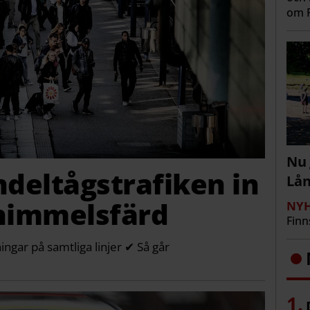
om R
Nu 
ndeltågstrafiken in
Lå
 himmelsfärd
NYH
Finn
ngar på samtliga linjer ✔ Så går