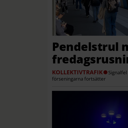
Pendelstrul m
fredagsrusn
KOLLEKTIVTRAFIK
Signalfe
förseningarna fortsätter