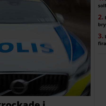
sol
bry
fir
krockade i