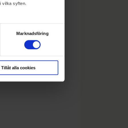
 vilka syften.
lera meter
ryck)
Marknadsföring
Tillåt alla cookies