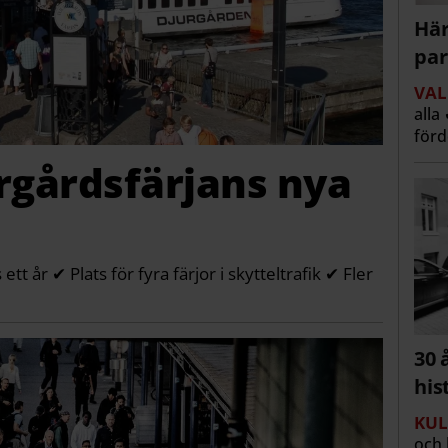
Här
par
VAL
alla
för
urgårdsfärjans nya
ett år ✔ Plats för fyra färjor i skytteltrafik ✔ Fler
30 
his
KUL
och 