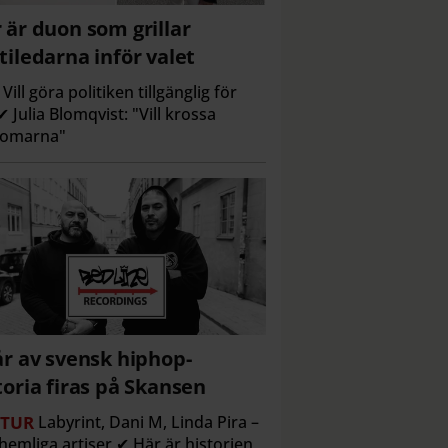
 är duon som grillar
tiledarna inför valet
Vill göra politiken tillgänglig för
 ✔ Julia Blomqvist: "Vill krossa
domarna"
år av svensk hiphop-
toria firas på Skansen
TUR
Labyrint, Dani M, Linda Pira –
hemliga artiser ✔ Här är historien