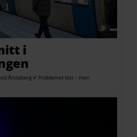
itt i
ingen
l vid Årstaberg ✔ Problemet löst – men