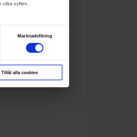
 vilka syften.
lera meter
ryck)
Marknadsföring
Tillåt alla cookies