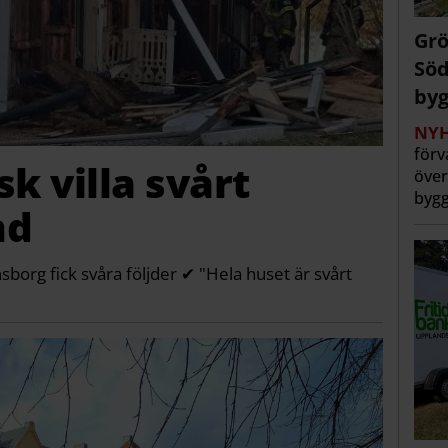
Grö
Söd
byg
NYH
förv
sk villa svårt
över
bygg
nd
borg fick svåra följder ✔ "Hela huset är svårt