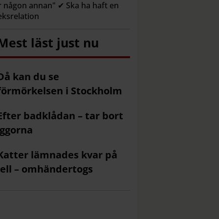
r någon annan" ✔ Ska ha haft en
eksrelation
Mest läst just nu
Då kan du se
förmörkelsen i Stockholm
Efter badklådan – tar bort
ggorna
Katter lämnades kvar på
ell – omhändertogs