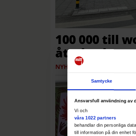
100 000 till
återbruk
NYHETER
Så ska invånarna i H
Samtycke
Ansvarsfull användning av d
Vi och
våra 1022 partners
behandlar din personliga data
till information på din enhet