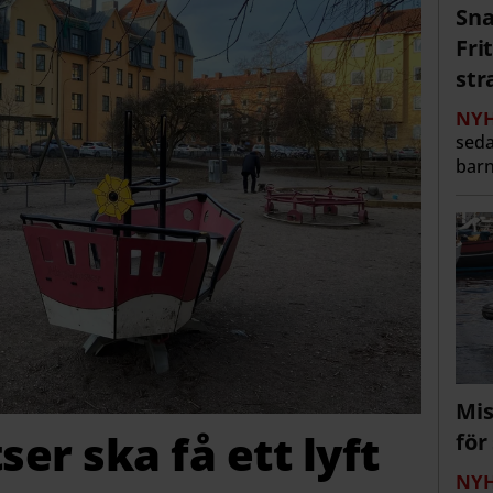
Sna
Fri
str
NYH
seda
barn
Mis
ser ska få ett lyft
för
NYH