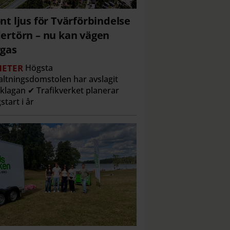
nt ljus för Tvärförbindelse
ertörn – nu kan vägen
gas
ETER
Högsta
altningsdomstolen har avslagit
klagan ✔ Trafikverket planerar
start i år