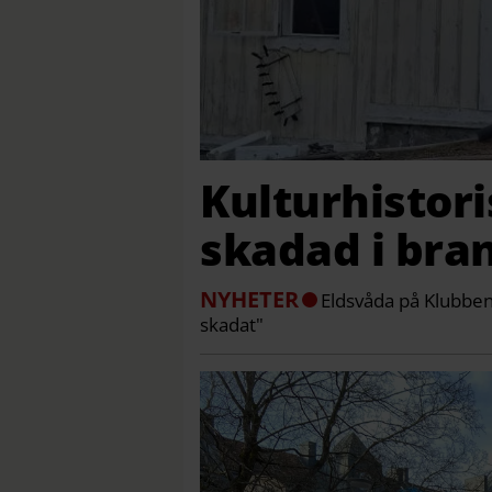
Kulturhistori
skadad i bra
NYHETER
Eldsvåda på Klubbens
skadat"