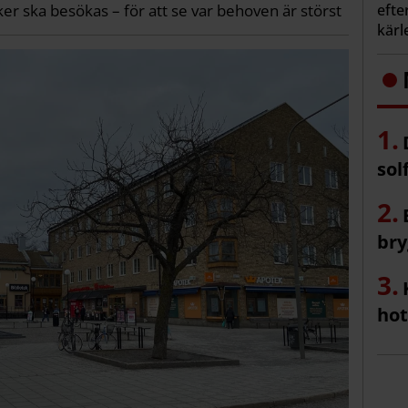
efte
er ska besökas – för att se var behoven är störst
kärl
sol
bry
hot