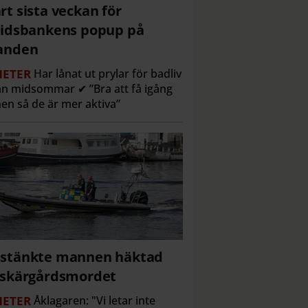
rt sista veckan för
tidsbankens popup på
anden
ETER
Har lånat ut prylar för badliv
n midsommar ✔ ”Bra att få igång
en så de är mer aktiva”
stänkte mannen häktad
 skärgårdsmordet
ETER
Åklagaren: "Vi letar inte