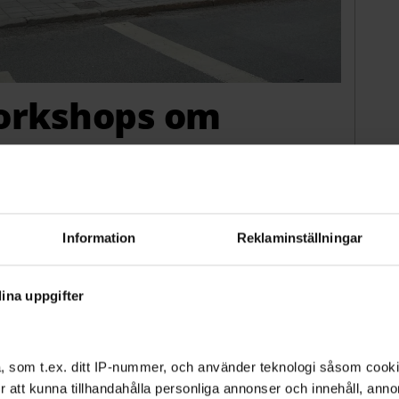
 workshops om
ägersten-Älvsjö lära sig mer om att leva hållbart
Information
Reklaminställningar
ina uppgifter
, som t.ex. ditt IP-nummer, och använder teknologi såsom cookies
 för att kunna tillhandahålla personliga annonser och innehåll, an