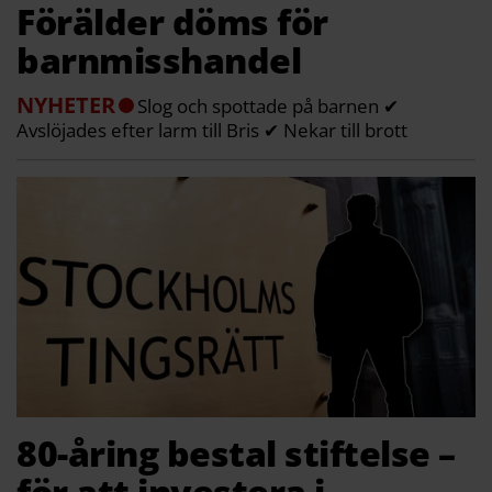
Förälder döms för
barnmisshandel
NYHETER
Slog och spottade på barnen ✔
Avslöjades efter larm till Bris ✔ Nekar till brott
80-åring bestal stiftelse –
för att investera i