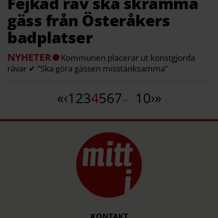
Fejkad räv ska skrämma
gäss från Österåkers
badplatser
NYHETER
Kommunen placerar ut konstgjorda
rävar ✔ ”Ska göra gässen misstänksamma”
«
‹
1
2
3
4
5
6
7
10
›
»
...
KONTAKT