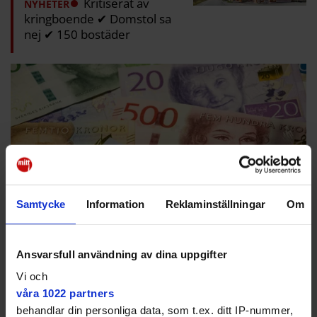
Kritiserat av
NYHETER
kringboende ✔ Domstol sa
nej ✔ 150 bostäder
Samtycke
Information
Reklaminställningar
Om
Ansvarsfull användning av dina uppgifter
Vaxholmssparare
Vi och
våra 1022 partners
storvinnare när skatt
behandlar din personliga data, som t.ex. ditt IP-nummer,