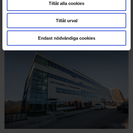
Tillåt alla cookies
byggplasten
NYHETER
Trots renovering – Vaxholms
Tillåt urval
stadsbibliotek har öppet som vanligt ✔ Då ska det
vara klart
Endast nödvändiga cookies