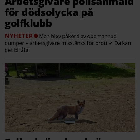
Arbetsgivare polisanmäld
för dödsolycka på
golfklubb
NYHETER
Man blev påkörd av obemannad
dumper – arbetsgivare misstänks för brott ✔ Då kan
det bli åtal