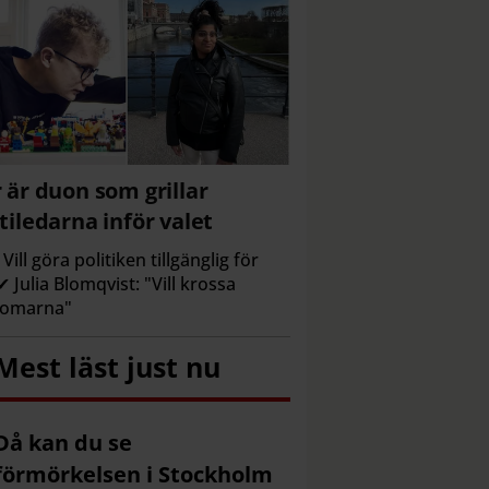
 är duon som grillar
tiledarna inför valet
Vill göra politiken tillgänglig för
 ✔ Julia Blomqvist: "Vill krossa
domarna"
Mest läst just nu
Då kan du se
förmörkelsen i Stockholm