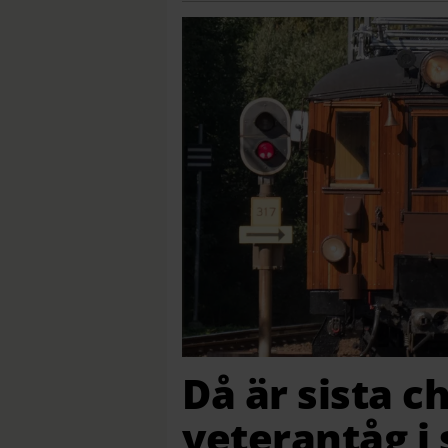
Då är sista c
veterantåg 