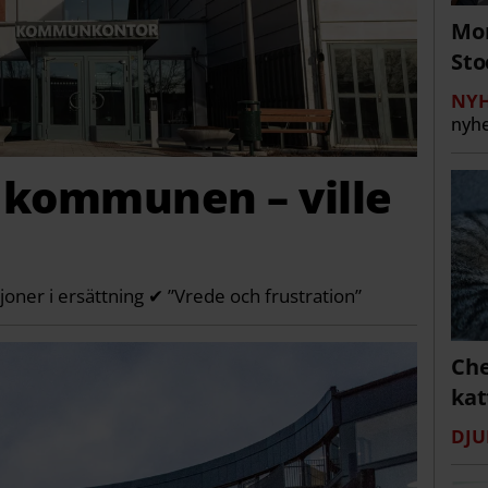
Mor
St
NYH
nyhe
kommunen – ville
joner i ersättning ✔ ”Vrede och frustration”
Che
kat
DJU