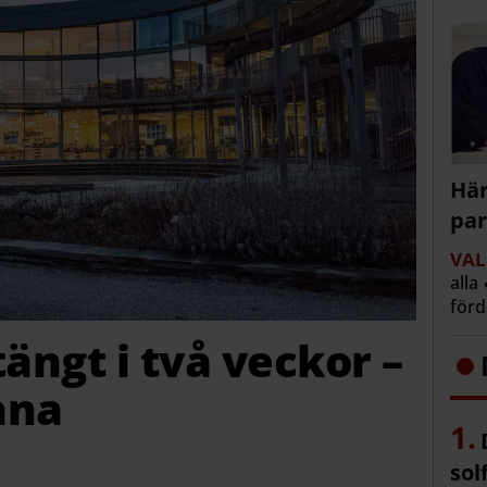
Här
par
VAL
alla
för
tängt i två veckor –
låna
sol