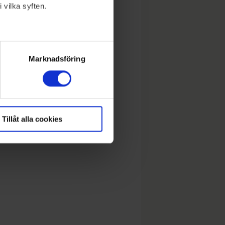
 vilka syften.
lera meter
ryck)
Marknadsföring
Tillåt alla cookies