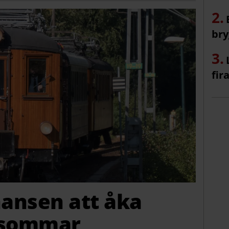
bry
fir
hansen att åka
i sommar