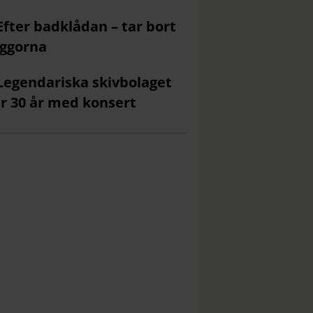
Efter badklådan – tar bort
ggorna
Legendariska skivbolaget
ar 30 år med konsert