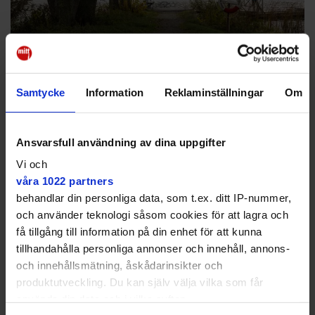
Man friades från elva år
gammalt mord –
Samtycke
Information
Reklaminställningar
Om
överklagas
Ansvarsfull användning av dina uppgifter
NYHETER
Kvinna hittades död i isvak 2015 ✔
Åklagaren överklagar friande dom
Vi och
våra 1022 partners
behandlar din personliga data, som t.ex. ditt IP-nummer,
och använder teknologi såsom cookies för att lagra och
få tillgång till information på din enhet för att kunna
tillhandahålla personliga annonser och innehåll, annons-
och innehållsmätning, åskådarinsikter och
produktutveckling. Du kan själv välja vilka som får
använda din data och i vilka syften.