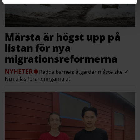
Märsta är högst upp på
listan för nya
migrationsreformerna
NYHETER
Rädda barnen: åtgärder måste ske ✔
Nu rullas förändringarna ut