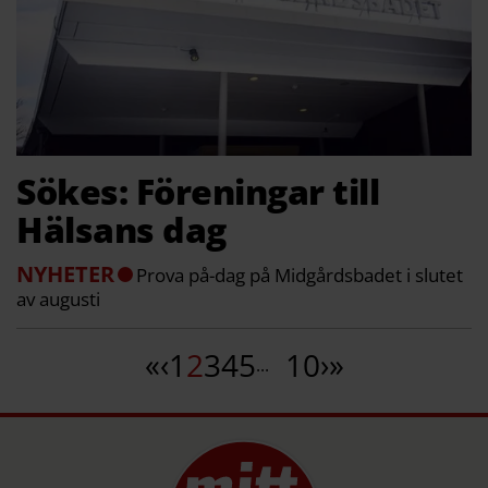
Sökes: Föreningar till
Hälsans dag
NYHETER
Prova på-dag på Midgårdsbadet i slutet
av augusti
«
‹
1
2
3
4
5
10
›
»
...