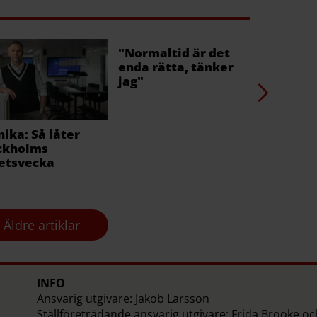
"Normaltid är det
Det våras
enda rätta, tänker
blommor 
jag"
nika: Så låter
ckholms
etsvecka
Äldre artiklar
INFO
Ansvarig utgivare: Jakob Larsson
Ställföreträdande ansvarig utgivare: Frida Brooke o