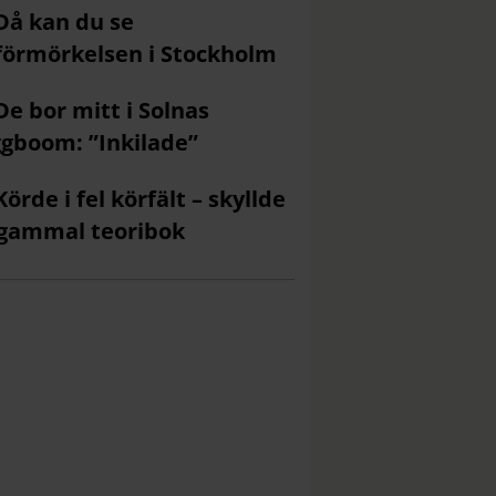
Då kan du se
förmörkelsen i Stockholm
De bor mitt i Solnas
gboom: ”Inkilade”
Körde i fel körfält – skyllde
gammal teoribok