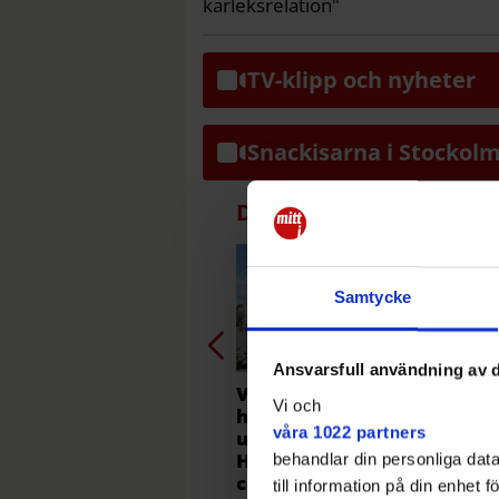
kärleksrelation"
TV-klipp och nyheter
Snackisarna i Stockol
Debatt
Samtycke
Ansvarsfull användning av d
V: Stoppa
Sta
Vi och
högerstyrets
för 
våra 1022 partners
utförsäljning av
Helenelunds
behandlar din personliga data
centrum
till information på din enhet