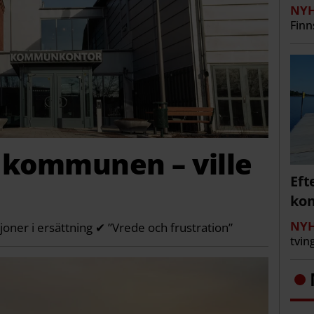
NYH
Finn
kommunen – ville
Eft
kom
NYH
joner i ersättning ✔ ”Vrede och frustration”
tvin