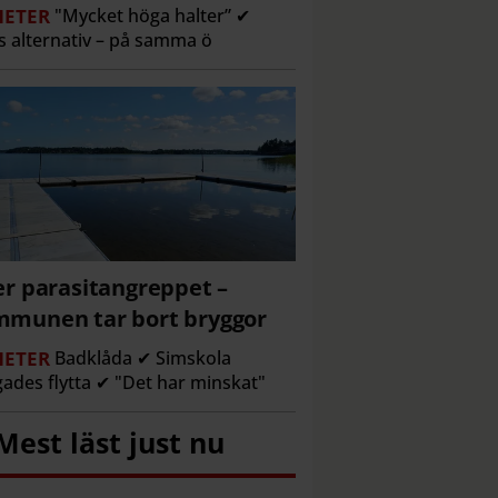
ETER
"Mycket höga halter” ✔
s alternativ – på samma ö
er parasitangreppet –
munen tar bort bryggor
ETER
Badklåda ✔ Simskola
gades flytta ✔ "Det har minskat"
Mest läst just nu