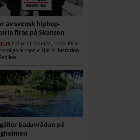
år av svensk hiphop-
toria firas på Skansen
TUR
Labyrint, Dani M, Linda Pira –
hemliga artiser ✔ Här är historien
edline
gäller badavrådan på
ngholmen