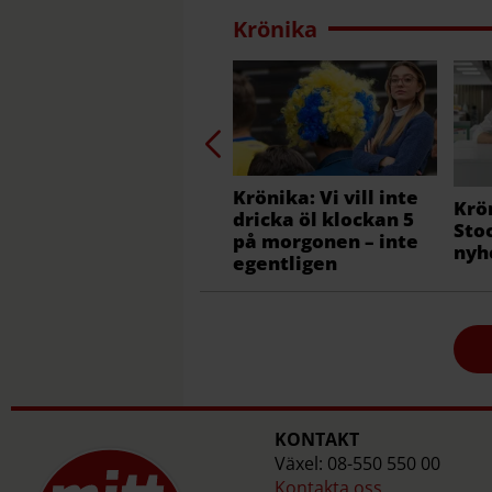
Krönika
Krönika: Vi vill inte
Krö
dricka öl klockan 5
Sto
på morgonen – inte
nyh
egentligen
KONTAKT
Växel: 08-550 550 00
Kontakta oss