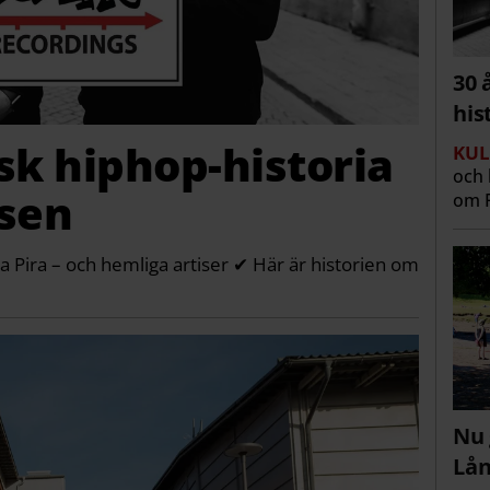
30 
his
sk hiphop-historia
KUL
och 
nsen
om R
da Pira – och hemliga artiser ✔ Här är historien om
Nu 
Lå