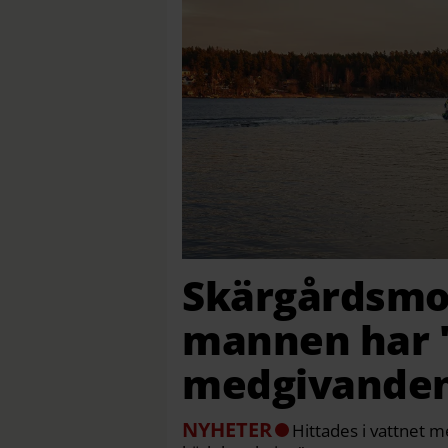
Skärgårdsmo
mannen har "
medgivande
NYHETER
Hittades i vattnet 