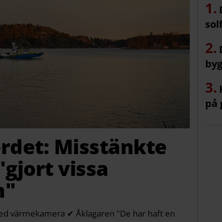
sol
byg
på 
rdet: Misstänkte
gjort vissa
n"
med värmekamera ✔ Åklagaren "De har haft en