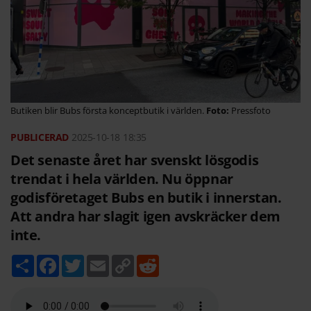
Butiken blir Bubs första konceptbutik i världen.
Pressfoto
2025-10-18
18:35
Det senaste året har svenskt lösgodis
trendat i hela världen. Nu öppnar
godisföretaget Bubs en butik i innerstan.
Att andra har slagit igen avskräcker dem
inte.
D
F
T
E
C
R
e
a
w
m
o
e
l
c
i
a
p
d
a
e
t
i
y
d
b
t
l
L
i