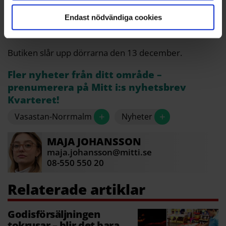
– Med nio miljarder visningar i sociala medier så
börjar vi bli en global ikon i godisvärlden. Vi tror och
Endast nödvändiga cookies
hoppas att den här butiken blir ett måste när man
besöker Stockholm.
Butiken slår upp dörrarna den 13 december.
Fler nyheter från ditt område –
prenumerera på Mitt i:s nyhetsbrev
Kvarteret!
+
+
Vasastan-Norrmalm
Nyheter
MAJA
JOHANSSON
maja.johansson@mitti.se
08-550 550 20
Godisförsäljningen
tokrusar – blir det bara