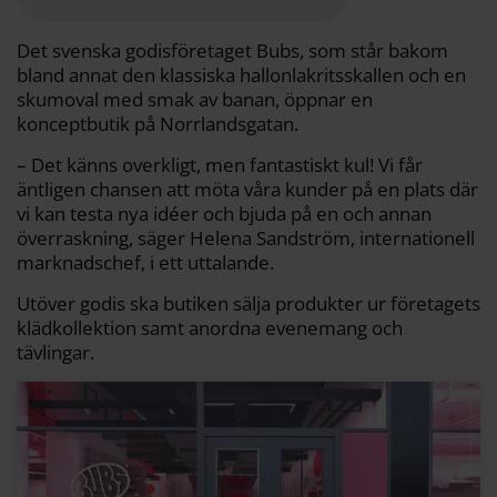
o
e
i
t
o
r
n
k
k
Det svenska godisföretaget Bubs, som står bakom
bland annat den klassiska hallonlakritsskallen och en
skumoval med smak av banan, öppnar en
konceptbutik på Norrlandsgatan.
– Det känns overkligt, men fantastiskt kul! Vi får
äntligen chansen att möta våra kunder på en plats där
vi kan testa nya idéer och bjuda på en och annan
överraskning, säger Helena Sandström, internationell
marknadschef, i ett uttalande.
Utöver godis ska butiken sälja produkter ur företagets
klädkollektion samt anordna evenemang och
tävlingar.