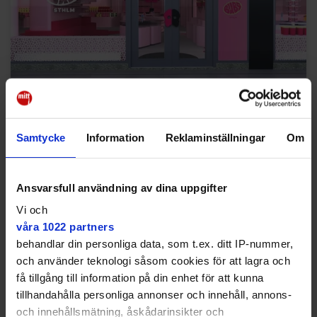
En visionsbild över hur butiken kan se ut när den öppnar i december.
Samtycke
Information
Reklaminställningar
Om
Orkla Snacks Sverige
Ansvarsfull användning av dina uppgifter
Vi och
Tog världen med storm
våra 1022 partners
2024 började svenskt lösgodis att trenda på Tiktok,
behandlar din personliga data, som t.ex. ditt IP-nummer,
och det senaste året har hashtaggen #swedishcandy
och använder teknologi såsom cookies för att lagra och
fått flera miljarder visningar på plattformen. Orkla
få tillgång till information på din enhet för att kunna
Snacks, bolaget som äger Bubs, utsågs av tidningen
tillhandahålla personliga annonser och innehåll, annons-
Times till ett av de 100 mest inflytelserika företagen
och innehållsmätning, åskådarinsikter och
2025 på grund av det stora intresset världen över.