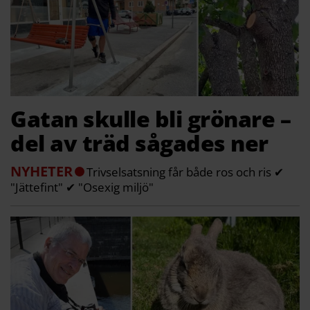
Gatan skulle bli grönare –
del av träd sågades ner
NYHETER
Trivselsatsning får både ros och ris ✔
"Jättefint" ✔ "Osexig miljö"