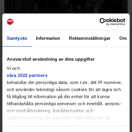
Samtycke
Information
Reklaminställningar
Om
Vattenbufflarna tillbaka i
Ansvarsfull användning av dina uppgifter
Sumpan – tuffa utmanare
Vi och
för alla kor
våra 1022 partners
behandlar din personliga data, som t.ex. ditt IP-nummer,
DJUR
Betydligt snällare än sin tuffa släkting ✔
och använder teknologi såsom cookies för att lagra och
Värstingar på att beta ✔ "Är jätteroliga!"
få tillgång till information på din enhet för att kunna
tillhandahålla personliga annonser och innehåll, annons-
och innehållsmätning, åskådarinsikter och
produktutveckling. Du kan själv välja vilka som får
använda din data och i vilka syften.