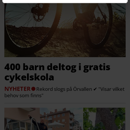
400 barn deltog i gratis
cykelskola
NYHETER
Rekord slogs på Örvallen ✔ "Visar vilket
behov som finns"