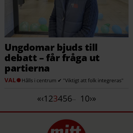
Ungdomar bjuds till
debatt – får fråga ut
partierna
VAL
Hålls i centrum ✔ "Viktigt att folk integreras"
«
‹
1
2
3
4
5
6
10
›
»
...