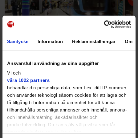
Samtycke
Information
Reklaminställningar
Om
Turbulent på tuben: Ett
till byte för att ta sig till
Ansvarsfull användning av dina uppgifter
stan
Vi och
KOLLEKTIVTRAFIK
våra 1022 partners
Tre byten mellan
Hökarängen och S:t Eriksplan ✔ Så länge påverkas
behandlar din personliga data, som t.ex. ditt IP-nummer,
trafiken
och använder teknologi såsom cookies för att lagra och
få tillgång till information på din enhet för att kunna
tillhandahålla personliga annonser och innehåll, annons-
och innehållsmätning, åskådarinsikter och
produktutveckling. Du kan själv välja vilka som får
använda din data och i vilka syften.