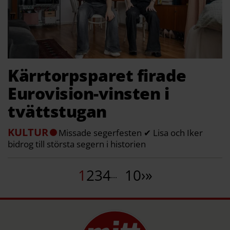
Kärrtorpsparet firade
Eurovision-vinsten i
tvättstugan
KULTUR
Missade segerfesten ✔ Lisa och Iker
bidrog till största segern i historien
1
2
3
4
10
›
»
...