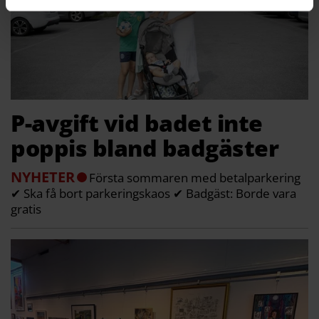
P-avgift vid badet inte
poppis bland badgäster
NYHETER
Första sommaren med betalparkering
✔ Ska få bort parkeringskaos ✔ Badgäst: Borde vara
gratis