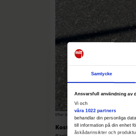
Samtycke
Ansvarsfull användning av d
Vi och
våra 1022 partners
Efter stölden pekade bänkarnas fästen upp ur
behandlar din personliga data
till information på din enhet
Kostar tusentals kronor
åskådarinsikter och produktut
Bänkarna, i detta fall från Byarum