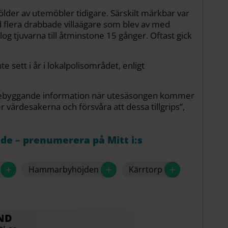
lder av utemöbler tidigare. Särskilt märkbar var
ed flera drabbade villaägare som blev av med
og tjuvarna till åtminstone 15 gånger. Oftast gick
 sett i år i lokalpolisområdet, enligt
örebyggande information när utesäsongen kommer
er värdesakerna och försvåra att dessa tillgrips”,
åde – prenumerera på Mitt i:s
+
+
+
Hammarbyhöjden
Kärrtorp
ND