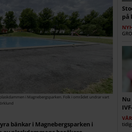
Sto
på 
NYH
GRO
unt plaskdammen i Magnebergsparken. Folk i området undrar vart
Nu 
jörklund
IVF
VÅ
 dyra bänkar i Magnebergsparken i
tidi