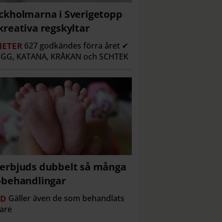
ckholmarna i Sverigetopp
kreativa regskyltar
ETER
627 godkändes förra året ✔
GG, KATANA, KRÅKAN och SCHTEK
erbjuds dubbelt så många
-behandlingar
RD
Gäller även de som behandlats
gare