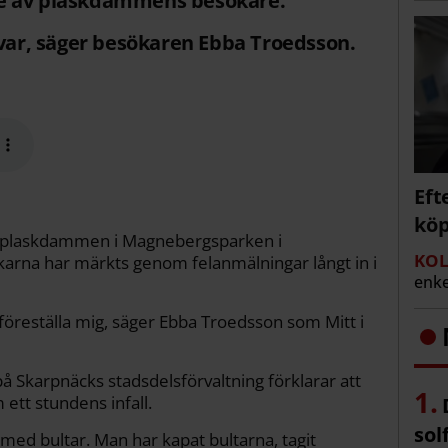
e av plaskdammens besökare.
 var, säger besökaren Ebba Troedsson.
Eft
köp
vid plaskdammen i Magnebergsparken i
KOL
karna har märkts genom felanmälningar långt in i
enke
 föreställa mig, säger Ebba Troedsson som Mitt i
å Skarpnäcks stadsdelsförvaltning förklarar att
ett stundens infall.
sol
med bultar. Man har kapat bultarna, tagit