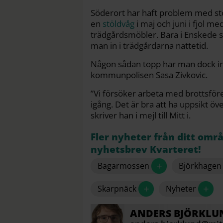
Söderort har haft problem med stö
en
stöldvåg
i maj och juni i fjol m
trädgårdsmöbler. Bara i Enskede sl
man in i trädgårdarna nattetid.
Någon sådan topp har man dock inte
kommunpolisen Sasa Zivkovic.
”Vi försöker arbeta med brottsf
igång. Det är bra att ha uppsikt öv
skriver han i mejl till Mitt i.
Fler nyheter från ditt omr
nyhetsbrev Kvarteret!
+
Bagarmossen
Björkhagen
+
+
Skarpnäck
Nyheter
ANDERS
BJÖRKLU