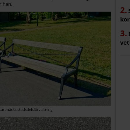
r han.
kor
vet
karpnäcks stadsdelsförvaltning