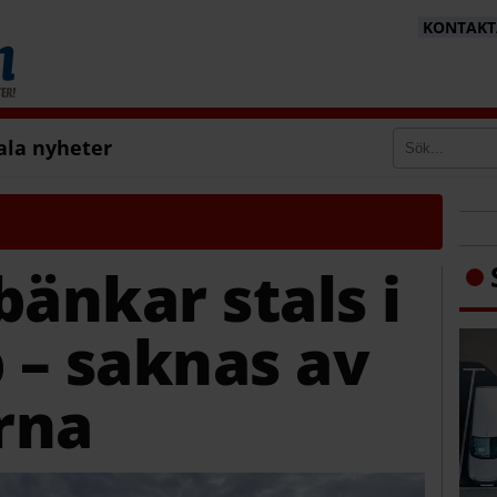
KONTAKTA
ala nyheter
bänkar stals i
 – saknas av
rna