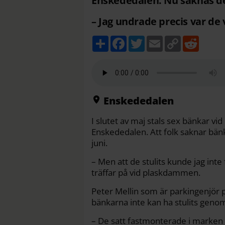
Enskededalen. Nu saknas d
– Jag undrade precis var de
D
F
T
E
C
R
e
a
w
m
o
e
l
c
i
a
p
d
a
e
t
i
y
d
b
t
l
L
i
o
e
i
t
o
r
n
k
k
Enskededalen
I slutet av maj stals sex bänkar 
Enskededalen. Att folk saknar bän
juni.
– Men att de stulits kunde jag inte
träffar på vid plaskdammen.
Peter Mellin som är parkingenjör p
bänkarna inte kan ha stulits genom 
– De satt fastmonterade i marken 