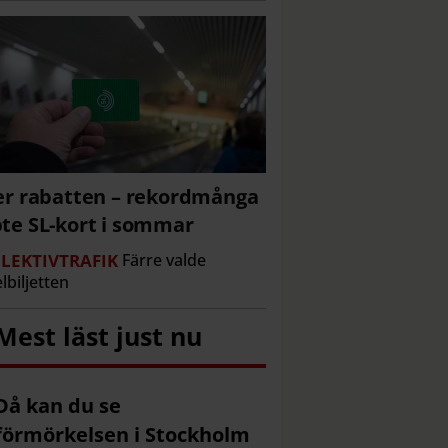
er rabatten – rekordmånga
te SL-kort i sommar
LEKTIVTRAFIK
Färre valde
lbiljetten
Mest läst just nu
Då kan du se
förmörkelsen i Stockholm