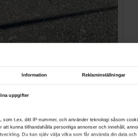
Information
Reklaminställningar
ina uppgifter
 asfalten.
Från Skarpnäcks stadsdelsförvaltning
, som t.ex. ditt IP-nummer, och använder teknologi såsom cookies
 för att kunna tillhandahålla personliga annonser och innehåll, an
veckling. Du kan själv välja vilka som får använda din data och i
s bruk, går i handeln loss på mellan 15 000 kronor