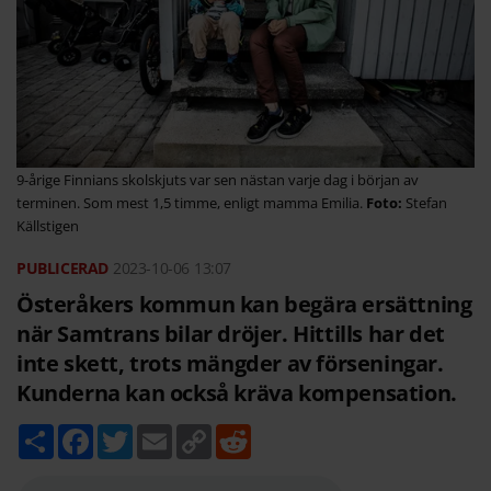
9-årige Finnians skolskjuts var sen nästan varje dag i början av
terminen. Som mest 1,5 timme, enligt mamma Emilia.
Stefan
Källstigen
2023-10-06
13:07
Österåkers kommun kan begära ersättning
när Samtrans bilar dröjer. Hittills har det
inte skett, trots mängder av förseningar.
Kunderna kan också kräva kompensation.
D
F
T
E
C
R
e
a
w
m
o
e
l
c
i
a
p
d
a
e
t
i
y
d