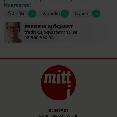
Kvarteret!
+
+
+
Österåker
Vaxholm
Nyheter
FREDRIK
SJÖQUIST
fredrik.sjoquist@mitti.se
08-550 550 94
KONTAKT
Växel: 08-550 550 00