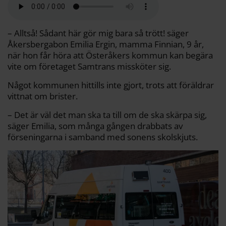
b
t
l
L
i
o
e
i
t
o
r
n
k
k
– Alltså! Sådant här gör mig bara så trött! säger
Åkersbergabon Emilia Ergin, mamma Finnian, 9 år,
när hon får höra att Österåkers kommun kan begära
vite om företaget Samtrans missköter sig.
Något kommunen hittills inte gjort, trots att föräldrar
vittnat om brister.
– Det är väl det man ska ta till om de ska skärpa sig,
säger Emilia, som många gången drabbats av
förseningarna i samband med sonens skolskjuts.