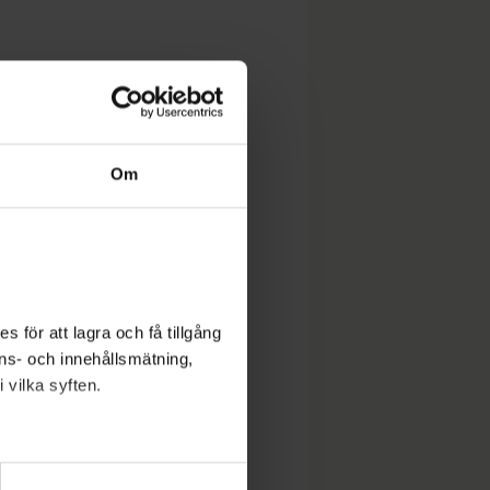
Om
 för att lagra och få tillgång
nons- och innehållsmätning,
 vilka syften.
lera meter