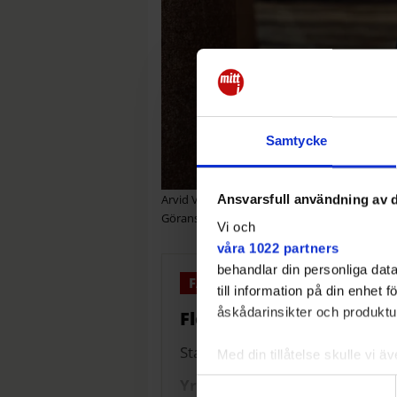
Samtycke
Arvid Vikman Rindevall (S), ordförande för
Ansvarsfull användning av d
Göransson
Vi och
våra 1022 partners
behandlar din personliga data
till information på din enhet
åskådarinsikter och produktut
Fler godkända betyg
Statistiken avser antalet kursd
Med din tillåtelse skulle vi äve
Samla in information 
Yrkesutbildningar
Samtyckesval