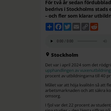
För två år sedan fördubbla
bedrivs i Stockholms stads 
– och fler som klarar utbild
D
F
T
E
C
R
e
a
w
m
o
e
l
c
i
a
p
d
a
e
t
i
y
d
b
t
l
L
i
o
e
i
t
o
r
n
k
k
Stockholm
Det var i april 2024 som det rödgr
upphandlingen av vuxenutbildning
procent av utbildningarna till 40 p
Målet var att höja kvalitén så att f
arbetsmarknaden och att säkra kom
omsorg.
I fjol var det 22 procent av stude
sina studier – den lägsta siffran p