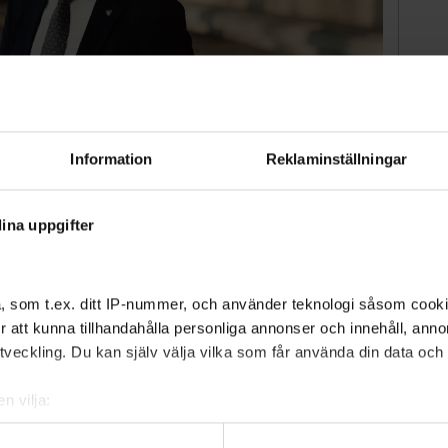
Information
Reklaminställningar
 arbetsmarknadsnämnden i Stockholms stad.
ina uppgifter
Kajsa
, som t.ex. ditt IP-nummer, och använder teknologi såsom cookies
 för att kunna tillhandahålla personliga annonser och innehåll, an
veckling. Du kan själv välja vilka som får använda din data och i
eltagare som gått ut med godkända betyg:
n vilja:
om din geografiska plats som kan ha en noggrannhet på upp till f