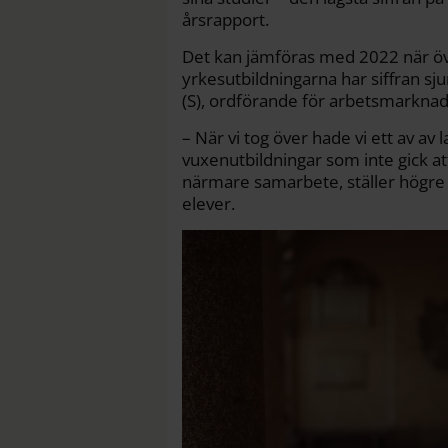
årsrapport.
Det kan jämföras med 2022 när öve
yrkesutbildningarna har siffran sj
(S), ordförande för arbetsmarkn
– När vi tog över hade vi ett av av
vuxenutbildningar som inte gick at
närmare samarbete, ställer högre k
elever.