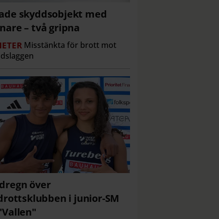
ade skyddsobjekt med
nare – två gripna
ETER
Misstänkta för brott mot
ddslaggen
dregn över
idrottsklubben i junior-SM
"Vallen"