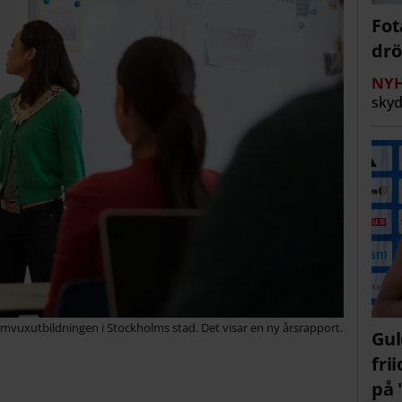
Fot
drö
NYH
sky
omvuxutbildningen i Stockholms stad. Det visar en ny årsrapport.
Gul
fri
på 