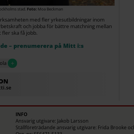
tockholms stad.
Moa Beckman
 verksamheten med fler yrkesutbildningar inom
rbetskraft och jobba för bättre matchning mellan
 fler ska få jobb.
åde – prenumerera på Mitt i:s
+
ola
SON
ti.se
INFO
Ansvarig utgivare: Jakob Larsson
Ställföreträdande ansvarig utgivare: Frida Brooke o