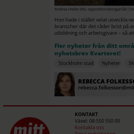
Andrea Hedin (M), oppositionsborgarråd i S
Hon hade i stället velat utveckla
branscher där det råder brist på a
utbildning och arbetsgivare – så att
Fler nyheter från ditt omr
nyhetsbrev Kvarteret!
Stockholm stad
Nyheter
Sk
REBECCA
FOLKES
rebecca.folkesson@mit
KONTAKT
Växel: 08-550 550 00
Kontakta oss