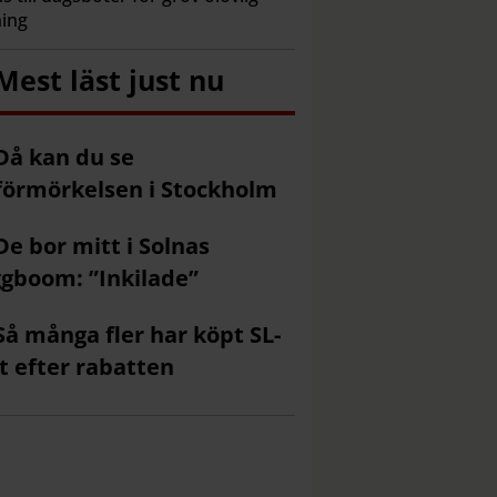
ing
Mest läst just nu
Då kan du se
förmörkelsen i Stockholm
De bor mitt i Solnas
gboom: ”Inkilade”
Så många fler har köpt SL-
t efter rabatten