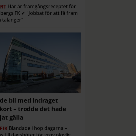
RT
Här är framgångsreceptet för
bergs FK ✔ "Jobbat för att få fram
 talanger"
de bil med indraget
kort – trodde det hade
jat gälla
FIK
Blandade i hop dagarna –
 till dagsböter för grov olovlig