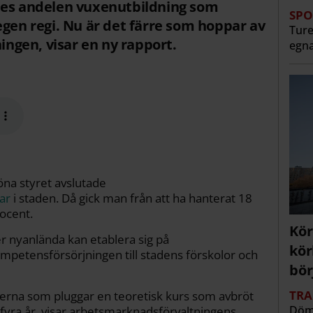
des andelen vuxenutbildning som
SPO
egen regi. Nu är det färre som hoppar av
Ture
ningen, visar en ny rapport.
egna
öna styret avslutade
ar
i staden. Då gick man från att ha hanterat 18
rocent.
Kör
ler nyanlända kan etablera sig på
kör
petensförsörjningen till stadens förskolor och
bör
TRA
nterna som pluggar en teoretisk kurs som avbröt
Döms
å fyra år, visar arbetsmarknadsförvaltningens