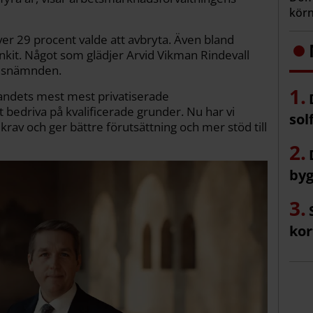
körn
r 29 procent valde att avbryta. Även bland
unkit. Något som glädjer Arvid Vikman Rindevall
adsnämnden.
 landets mest mest privatiserade
t bedriva på kvalificerade grunder. Nu har vi
sol
rav och ger bättre förutsättning och mer stöd till
byg
kor