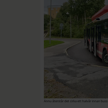
Ännu återstår det cirka ett halvår innan buss