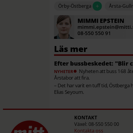
+
Örby-Östberga
Årsta-Gul
MIMMI
EPSTEIN
mimmi.epstein@mitti.
08-550 550 91
Efter bussbeskedet: "Blir 
Nyheten att buss 168 åte
NYHETER
Årstabor att fira.
– Det har varit en tuff tid, Östberga 
Elias Seyoum.
KONTAKT
Växel: 08-550 550 00
Kontakta oss