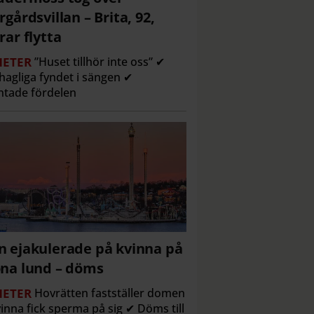
rgårdsvillan – Brita, 92,
rar flytta
ETER
”Huset tillhör inte oss” ✔
agliga fyndet i sängen ✔
tade fördelen
 ejakulerade på kvinna på
na lund – döms
ETER
Hovrätten fastställer domen
inna fick sperma på sig ✔ Döms till