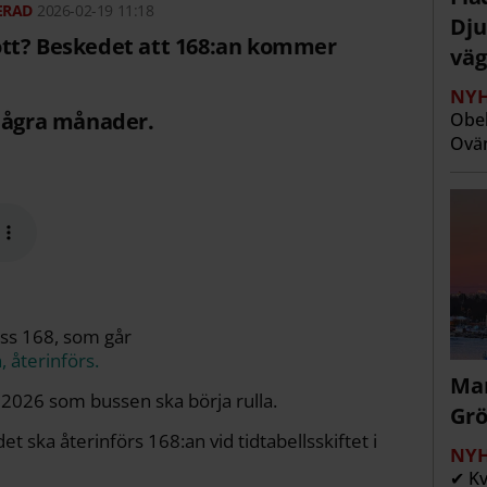
2026-02-19 11:18
Dju
ott? Beskedet att 168:an kommer
väg
NYH
 några månader.
Obeh
Ovän
uss 168, som går
 återinförs.
Man
 2026 som bussen ska börja rulla.
Grö
t ska återinförs 168:an vid tidtabellsskiftet i
NYH
✔ Kv