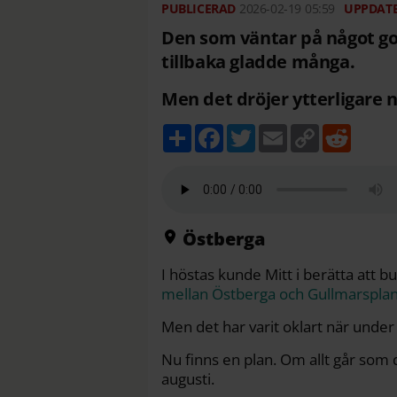
2026-02-19
05:59
Den som väntar på något g
tillbaka gladde många.
Men det dröjer ytterligare
D
F
T
E
C
R
e
a
w
m
o
e
l
c
i
a
p
d
a
e
t
i
y
d
b
t
l
L
i
o
e
i
t
o
r
n
k
k
Östberga
I höstas kunde Mitt i berätta att b
mellan Östberga och Gullmarsplan,
Men det har varit oklart när under
Nu finns en plan. Om allt går som de
augusti.