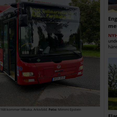
Eng
men
NYH
unde
händ
 168 kommer tillbaka. Arkivbild.
Mimmi Epstein
Fla