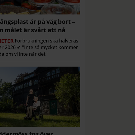
ångsplast är på väg bort –
 målet är svårt att nå
ETER
Förbrukningen ska halveras
r 2026 ✔ "Inte så mycket kommer
a om vi inte når det"
ddermöss tog över