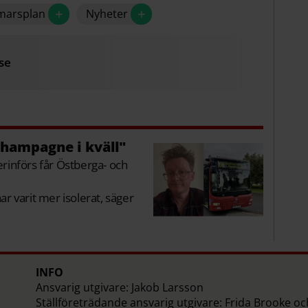
+
+
lmarsplan
Nyheter
se
champagne i kväll"
rinförs får Östberga- och
har varit mer isolerat, säger
INFO
Ansvarig utgivare: Jakob Larsson
Ställföreträdande ansvarig utgivare: Frida Brooke o