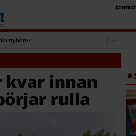
KONTAKTA
ala nyheter
r kvar innan
börjar rulla