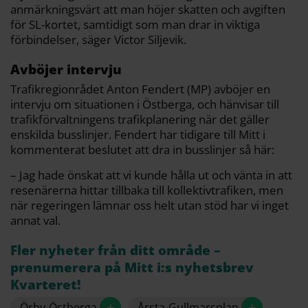
anmärkningsvärt att man höjer skatten och avgiften
för SL-kortet, samtidigt som man drar in viktiga
förbindelser, säger Victor Siljevik.
Avböjer intervju
Trafikregionrådet Anton Fendert (MP) avböjer en
intervju om situationen i Östberga, och hänvisar till
trafikförvaltningens trafikplanering när det gäller
enskilda busslinjer. Fendert har tidigare till Mitt i
kommenterat beslutet att dra in busslinjer så här:
– Jag hade önskat att vi kunde hålla ut och vänta in att
resenärerna hittar tillbaka till kollektivtrafiken, men
när regeringen lämnar oss helt utan stöd har vi inget
annat val.
Fler nyheter från ditt område –
prenumerera på Mitt i:s nyhetsbrev
Kvarteret!
+
+
Örby-Östberga
Årsta-Gullmarsplan