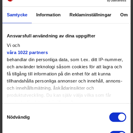
Samtycke
Information
Reklaminställningar
Om
Ansvarsfull användning av dina uppgifter
Vi och
våra 1022 partners
behandlar din personliga data, som t.ex. ditt IP-nummer,
och använder teknologi såsom cookies för att lagra och
Zein Omer säger att det inte märks av någon utökad turtäthet för den
få tillgång till information på din enhet för att kunna
återstående busslinjen, 134.
Angie Gray
tillhandahålla personliga annonser och innehåll, annons-
SL har tidigare sagt att man identifierat en
och innehållsmätning, åskådarinsikter och
"överkapacitet" i Östberga när man sett över hela
produktutveckling. Du kan själv välja vilka som får
utbudet i SL-trafiken, och att trafiken utökas på
använda din data och i vilka syften.
busslinje 134.
Samtyckesval
När Mitt i ställer frågan i en lokal grupp på Facebook
Med din tillåtelse skulle vi även vilja:
Nödvändig
hur det fungerar med kollektivtrafiken nämner flera
Samla in information om din geografiska plats
att 134:an, mellan Liljeholmen och Östberga, numera
som kan ha en noggrannhet på upp till flera meter