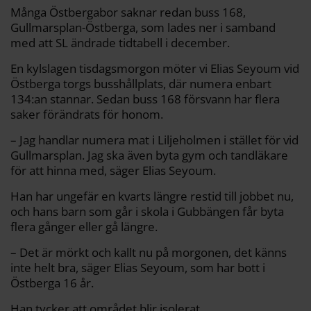
k
k
Många Östbergabor saknar redan buss 168,
Gullmarsplan-Östberga, som lades ner i samband
med att SL ändrade tidtabell i december.
En kylslagen tisdagsmorgon möter vi Elias Seyoum vid
Östberga torgs busshållplats, där numera enbart
134:an stannar. Sedan buss 168 försvann har flera
saker förändrats för honom.
– Jag handlar numera mat i Liljeholmen i stället för vid
Gullmarsplan. Jag ska även byta gym och tandläkare
för att hinna med, säger Elias Seyoum.
Han har ungefär en kvarts längre restid till jobbet nu,
och hans barn som går i skola i Gubbängen får byta
flera gånger eller gå längre.
– Det är mörkt och kallt nu på morgonen, det känns
inte helt bra, säger Elias Seyoum, som har bott i
Östberga 16 år.
Han tycker att området blir isolerat.