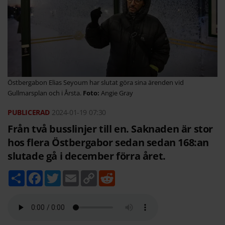
Östbergabon Elias Seyoum har slutat göra sina ärenden vid
Gullmarsplan och i Årsta.
Angie Gray
2024-01-19
07:30
Från två busslinjer till en. Saknaden är stor
hos flera Östbergabor sedan sedan 168:an
slutade gå i december förra året.
D
F
T
E
C
R
e
a
w
m
o
e
l
c
i
a
p
d
a
e
t
i
y
d
b
t
l
L
i
o
e
i
t
o
r
n