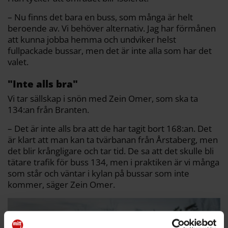
– Nu finns det bara en buss, som många är helt
beroende av. Vi behöver alternativ. Jag har förmånen
att kunna jobba hemma och undviker helst
fullpackade bussar, men det är inte alla som har det
valet.
"Inte alls bra"
Vi tar sällskap i snön med Zein Omer, som ska ta
134:an från Branten.
– Det är inte alls bra att de har tagit bort 168:an. Det
är klart att man kan ta tvärbanan från Årstaberg, men
det blir krångligare och tar tid. De sa att det skulle bli
tätare trafik för buss 134, men i praktiken är vi många
som står och väntar i kylan på bussar som inte
kommer, säger Zein Omer.