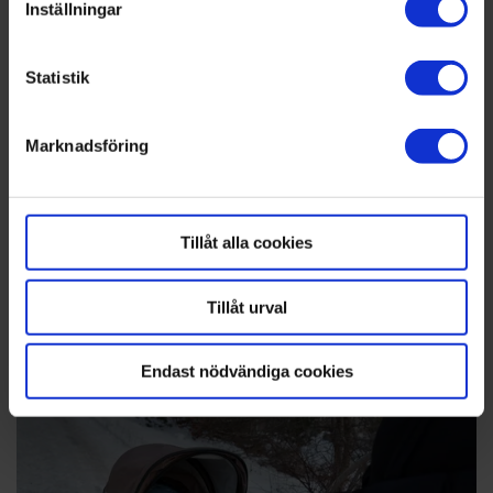
är överfull. Andra vittnar bland annat om svårigheter
Inställningar
Identifiera din enhet genom att aktivt skanna den
med att ta sig till vårdcentral, flera byten och problem
för specifika kännetecken (fingeravtryck)
med att komma på bussen med barnvagn.
Statistik
Ta reda på mer om hur dina personliga uppgifter
Promenerar
behandlas och ställ in dina preferenser i
detaljsektionen
Östbergabon Sara Hellman är föräldraledig med
Marknadsföring
. Du kan ändra eller dra tillbaka ditt samtycke när som
sonen Elias och går på BVC i Årsta. Sedan bussen dit
försvann så promenerar hon i stället.
helst från cookie-förklaringen.
– Det är inte världens avstånd, men det är inte så
Tillåt alla cookies
skönt ute nu. Det var smidigare med två bussar att
välja mellan.
Tillåt urval
Att Östberga ska få tunnelbana är en föga tröst,
tycker de som Mitt i möter. Den kan nämligen vara
klar tidigast om tio år.
Endast nödvändiga cookies