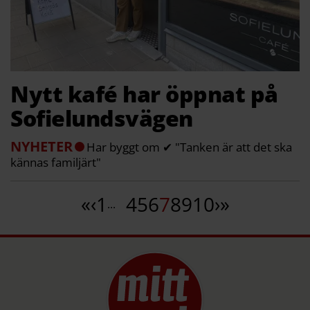
Nytt kafé har öppnat på
Sofielundsvägen
NYHETER
Har byggt om ✔ "Tanken är att det ska
kännas familjärt"
«
‹
1
4
5
6
7
8
9
10
›
»
...