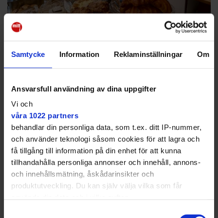
Samtycke
Information
Reklaminställningar
Om
Kokvråns ägare tackar för
sig
Ansvarsfull användning av dina uppgifter
KROG
"Det är med blandade känslor" ✔ Ägaren
Vi och
Fredrik Strandberg har drivit matkafé med
våra 1022 partners
kulturevents
behandlar din personliga data, som t.ex. ditt IP-nummer,
och använder teknologi såsom cookies för att lagra och
få tillgång till information på din enhet för att kunna
tillhandahålla personliga annonser och innehåll, annons-
och innehållsmätning, åskådarinsikter och
produktutveckling. Du kan själv välja vilka som får
använda din data och i vilka syften.
Samtyckesval