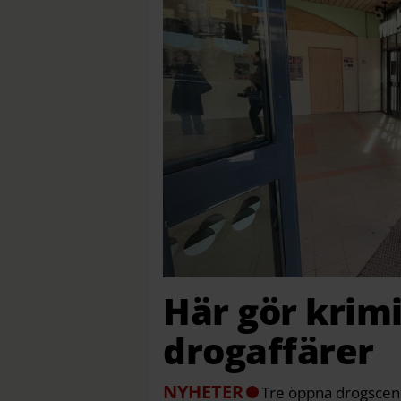
Här gör krim
drogaffärer
NYHETER
Tre öppna drogscener