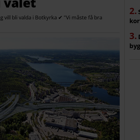
i valet
 vill bli valda i Botkyrka ✔ "Vi måste få bra
kor
byg