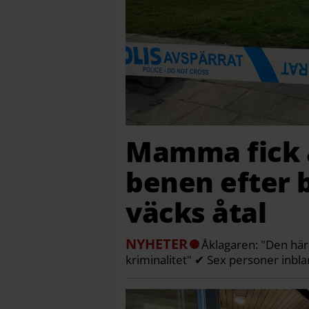
Mamma fick 
benen efter 
väcks åtal
NYHETER
Åklagaren: "Den här 
kriminalitet" ✔ Sex personer inbl