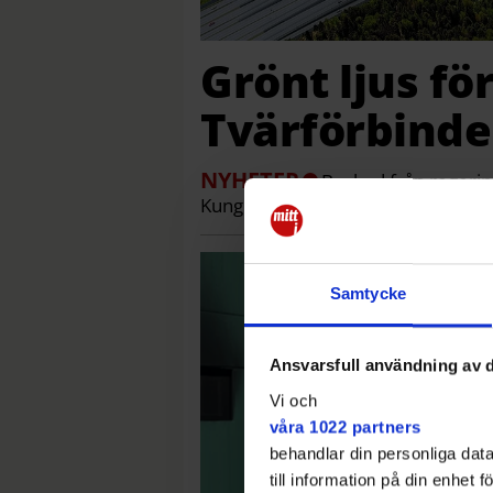
Grönt ljus fö
Tvärförbinde
NYHETER
Besked från regering
Kungens kurva till Jordbro
Samtycke
Ansvarsfull användning av d
Vi och
våra 1022 partners
behandlar din personliga data
till information på din enhet