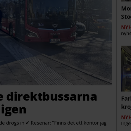
Mor
St
NYH
nyhe
e direktbussarna
Far
 igen
kro
NYH
de drogs in ✔ Resenär: "Finns det ett kontor jag
Inge