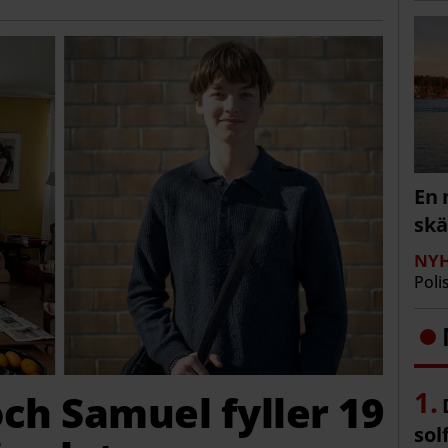
En 
sk
NYH
Poli
 och Samuel fyller 19
sol