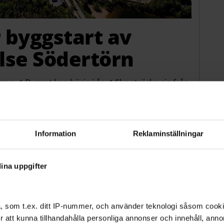
r byggstart av
lse Södertörn
en ✔ Bygget kan börja i år ✔ Ska sträcka sig från
Information
Reklaminställningar
ina uppgifter
, som t.ex. ditt IP-nummer, och använder teknologi såsom cookies
 för att kunna tillhandahålla personliga annonser och innehåll, an