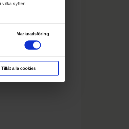
 vilka syften.
lera meter
ryck)
Marknadsföring
Tillåt alla cookies