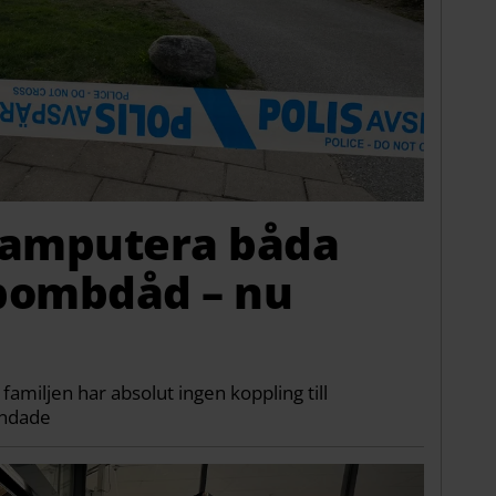
amputera båda
bombdåd – nu
familjen har absolut ingen koppling till
andade