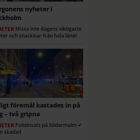
gonens nyheter i
ockholm
ETER
Missa inte dagens viktigaste
ter och snackisar från hela länet
ligt föremål kastades in på
g – två gripna
ETER
Polisinsats på Södermalm ✔
n skadad