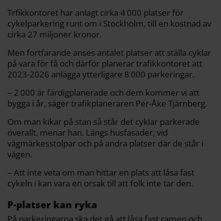
o
r
n
k
k
Trfikkontoret har anlagt cirka 4 000 platser för
cykelparkering runt om i Stockholm, till en kostnad av
cirka 27 miljoner kronor.
Men fortfarande anses antalet platser att ställa cyklar
på vara för få och därför planerar trafikkontoret att
2023-2026 anlägga ytterligare 8 000 parkeringar.
– 2 000 är färdigplanerade och dem kommer vi att
bygga i år, säger trafikplaneraren Per-Åke Tjärnberg.
Om man kikar på stan så står det cyklar parkerade
överallt, menar han. Längs husfasader, vid
vägmärkesstolpar och på andra platser där de står i
vägen.
– Att inte veta om man hittar en plats att låsa fast
cykeln i kan vara en orsak till att folk inte tar den.
P-platser kan ryka
På parkeringarna ska det gå att låsa fast ramen och