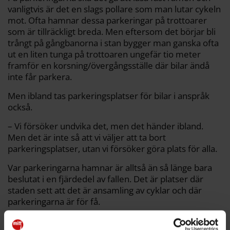
vanligtvis är det en slags pollare som man lutar cykeln
mot. Ofta hamnar dessa parkeringar på trottoarer
som är tillräckligt breda. Men eftersom det börjar bli
trångt på gångbanorna i stan bygger man ganska ofta
ut en liten tunga på trottoaren ungefär tio meter
framför en korsning/övergångsställe där bilar ändå
inte får parkera.
Men ibland tas parkeringsplatser för bilar i anspråk
också.
– Vi försöker undvika det, men det händer ibland.
Men det är inte så att vi väljer att ta bort
parkeringsplatser, utan vi försöker göra plats för alla.
Var parkeringarna hamnar är alltså än så länge bara
beslutat i en fjärdedel av fallen. Det är platser där
staden sett att det är ansamling av cyklar och där
parkeringarna är för få.
– Den stora delen är från medborgarförslag och