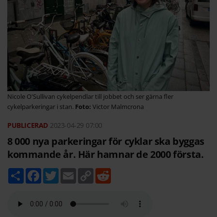
Nicole O'Sullivan cykelpendlar till jobbet och ser gärna fler
cykelparkeringar i stan.
Victor Malmcrona
2023-04-29
07:00
8 000 nya parkeringar för cyklar ska byggas
kommande år. Här hamnar de 2000 första.
D
F
T
E
C
R
e
a
w
m
o
e
l
c
i
a
p
d
a
e
t
i
y
d
b
t
l
L
i
o
e
i
t