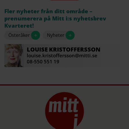
händer något där.
Fler nyheter från ditt område –
De har en sjukt bra thaikiosk dock.
prenumerera på Mitt i:s nyhetsbrev
Kvarteret!
Sämsta byn i hela landet.
+
+
Österåker
Nyheter
Jag bor i Åkersberga och har gjort det hela mitt
liv. Det är jättefint och inte alls dåligt på något
LOUISE
KRISTOFFERSSON
sätt.
louise.kristoffersson@mitti.se
Källa: Mitt i:s sociala medier
08-550 551 19