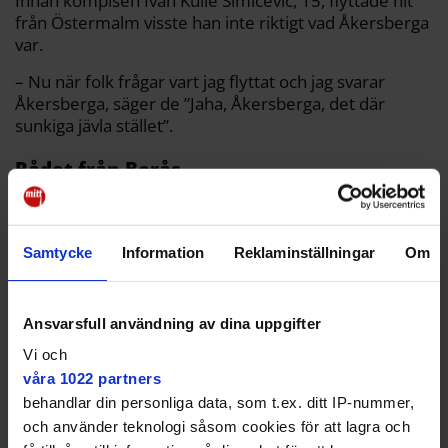
Innan kompisen Ivan Kulle Simicevic, 15, flyttade hit
från Östermalm visste han inte riktigt vad Åkersberga
var.
– Nu när folk frågar vart jag flyttat och jag svarar
Åkersberga, säger de ”Jaha, Åkersberga, det där
sunkiga jävla stället”.
Rådet från Borås
Så hur ser Borås stad i dag på det som hände?
– Framför allt skapade det mycket uppmärksamhet,
Samtycke
Information
Reklaminställningar
Om
konstaterar marknads- och kommunikationsansvariga
Katja Sjöblom.
Ansvarsfull användning av dina uppgifter
Vi och
våra 1022 partners
behandlar din personliga data, som t.ex. ditt IP-nummer,
och använder teknologi såsom cookies för att lagra och