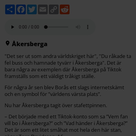
D
F
T
E
C
R
e
a
w
m
o
e
l
c
i
a
p
d
a
e
t
i
y
d
b
t
l
L
i
o
e
i
t
o
r
n
k
k
Åkersberga
"Det ser ut som andra världskriget här", "Du råkade ta
fel buss och hamnade tyvärr i Åkersberga". Det är
bara några av exemplen där Åkersberga på Tiktok
framställs som ett väldigt tråkigt ställe.
För några år sen blev Borås ett slags internetskämt
och en symbol för ”världens värsta plats”.
Nu har Åkersberga tagit över stafettpinnen.
– Det började med ett Tiktok-konto som sa ”Vem fan
vill bo i Åkersberga?” och ”Vad händer i Åkersberga?”
Det är som ett litet småhat mot hela den här stan,