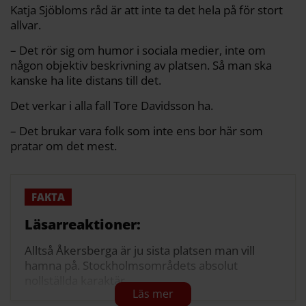
Katja Sjöbloms råd är att inte ta det hela på för stort
allvar.
– Det rör sig om humor i sociala medier, inte om
någon objektiv beskrivning av platsen. Så man ska
kanske ha lite distans till det.
Det verkar i alla fall Tore Davidsson ha.
– Det brukar vara folk som inte ens bor här som
pratar om det mest.
Läsarreaktioner:
Alltså Åkersberga är ju sista platsen man vill
hamna på. Stockholmsområdets absolut
nollställda karaktär.
Va? Det bästa med Åkersberga är att det inte