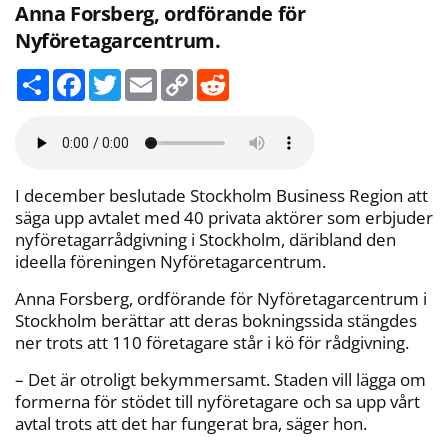
Anna Forsberg, ordförande för
Nyföretagarcentrum.
D
F
T
E
C
R
e
a
w
m
o
e
l
c
i
a
p
d
a
e
t
i
y
d
b
t
l
L
i
o
e
i
t
o
r
n
k
k
I december beslutade Stockholm Business Region att
säga upp avtalet med 40 privata aktörer som erbjuder
nyföretagarrådgivning i Stockholm, däribland den
ideella föreningen Nyföretagarcentrum.
Anna Forsberg, ordförande för Nyföretagarcentrum i
Stockholm berättar att deras bokningssida stängdes
ner trots att 110 företagare står i kö för rådgivning.
– Det är otroligt bekymmersamt. Staden vill lägga om
formerna för stödet till nyföretagare och sa upp vårt
avtal trots att det har fungerat bra, säger hon.