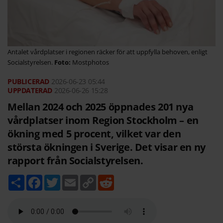
Antalet vårdplatser i regionen räcker för att uppfylla behoven, enligt
Socialstyrelsen.
Mostphotos
2026-06-23
05:44
2026-06-26 15:28
Mellan 2024 och 2025 öppnades 201 nya
vårdplatser inom Region Stockholm – en
ökning med 5 procent, vilket var den
största ökningen i Sverige. Det visar en ny
rapport från Socialstyrelsen.
D
F
T
E
C
R
e
a
w
m
o
e
l
c
i
a
p
d
a
e
t
i
y
d
b
t
l
L
i
o
e
i
t