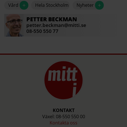
+
+
Vård
Hela Stockholm
Nyheter
genomsnitt finns drygt 20 procent fler
slutenvårdsplatser i Stockholm än
riksgenomsnittet.
PETTER
BECKMAN
petter.beckman@mitti.se
Region Stockholm
08-550 550 77
KONTAKT
Växel: 08-550 550 00
Kontakta oss