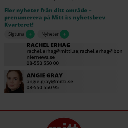
Fler nyheter från ditt område –
prenumerera på Mitt i:s nyhetsbrev
Kvarteret!
+
+
Sigtuna
Nyheter
RACHEL
ERHAG
rachel.erhag@mitti.se;rachel.erhag@bon
niernews.se
08-550 550 00
ANGIE
GRAY
angie.gray@mitti.se
08-550 550 95