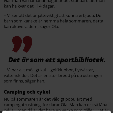
När man väl har lånat något är det standard att man
kan ha kvar det i 14 dagar.
– Vi ser att det är jätteviktigt att kunna erbjuda. De
barn som kanske är hemma hela sommaren, detta
kan aktivera dem, säger Ola.
Det är som ett sportbibliotek.
– Vi har allt möjligt kul – golfklubbor, flytvästar,
vattenskidor. Det är en stor bredd på utrustningen
som finns, säger han.
Camping och cykel
Nu på sommaren är det väldigt populärt med
campingutrustning, förklarar Ola. Man kan också låna
cyklar, men då är det bara en vecka som gäller. Det är