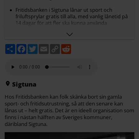
Fritidsbanken i Sigtuna lånar ut sport och
friluftsprylar gratis till alla, med vanlig lånetid på
14 dagar för att fler ska kunna använda
utrustningen.
Under sommaren är campingutrustning extra
efterfrågad, och cyklar lånas bara ut i en vecka
D
F
T
E
C
R
eftersom antalet är begränsat och fler ska hinna
e
a
w
m
o
e
låna.
l
c
i
a
p
d
a
e
t
i
y
d
För cyklar, sparkcyklar, flytvästar och
b
t
l
L
i
skateboards krävs vuxen medverkan, eftersom
o
e
i
t
utlåningen gäller aktiviteter där det finns
o
r
n
k
k
särskilda risker.
Sigtuna
Utöver lokalen i Märsta driver Fritidsbanken
uteverksamhet vid Sjudargårdsbadet och Valsta
Hos Fritidsbanken kan folk skänka bort sin gamla
fritidsgård genom samarbete med Brobygget
sport- och fritidsutrustning, så att den senare kan
som bemannar platsen.
lånas ut – helt gratis. Det är en ideell organisation som
Sammanfattningen är gjord med AI-stöd och granskad av
finns i nästan hälften av Sveriges kommuner,
Mitt i:s redaktion
däribland Sigtuna.