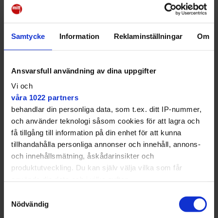
för att skapa ett bättre omlopp på utlåningen,
eftersom att det inte finns så många cyklar.
Det finns något för kunder i alla åldrar hos
Samtycke
Information
Reklaminställningar
Om
Fritidsbanken. Och oftast får vem som helst komma
och låna utrustning. Det finns finns bara några
enstaka undantag om det är risker förknippade med
Ansvarsfull användning av dina uppgifter
aktiviteterna – exempelvis cyklar, sparkcyklar,
Vi och
flytvästar, och skateboards.
våra 1022 partners
– Då vill vi att en vuxen är med, säger Ola.
behandlar din personliga data, som t.ex. ditt IP-nummer,
och använder teknologi såsom cookies för att lagra och
få tillgång till information på din enhet för att kunna
tillhandahålla personliga annonser och innehåll, annons-
och innehållsmätning, åskådarinsikter och
produktutveckling. Du kan själv välja vilka som får
använda din data och i vilka syften.
Samtyckesval
Med din tillåtelse skulle vi även vilja:
Nödvändig
Samla in information om din geografiska plats