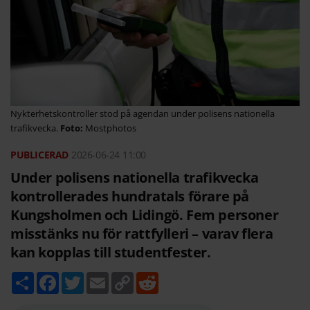
Nykterhetskontroller stod på agendan under polisens nationella
trafikvecka.
Mostphotos
2026-06-24
11:00
Under polisens nationella trafikvecka
kontrollerades hundratals förare på
Kungsholmen och Lidingö. Fem personer
misstänks nu för rattfylleri – varav flera
kan kopplas till studentfester.
D
F
T
E
C
R
e
a
w
m
o
e
l
c
i
a
p
d