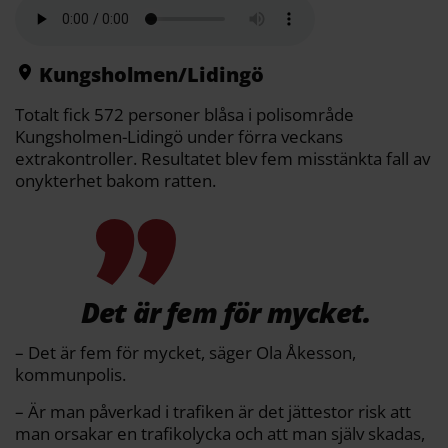
a
e
t
i
y
d
b
t
l
L
i
o
e
i
t
o
r
n
k
k
Kungsholmen/Lidingö
Totalt fick 572 personer blåsa i polisområde
Kungsholmen-Lidingö under förra veckans
extrakontroller. Resultatet blev fem misstänkta fall av
onykterhet bakom ratten.
Det är fem för mycket.
– Det är fem för mycket, säger Ola Åkesson,
kommunpolis.
– Är man påverkad i trafiken är det jättestor risk att
man orsakar en trafikolycka och att man själv skadas,