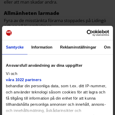
eller att man skadar andra.
Allmänheten larmade
Fyra av de misstänkta förarna stoppades på Lidingö
och en på Kungsholmen.
Samtycke
Information
Reklaminställningar
Om
Tre för alkohol och två för knark
Mellan den 8 och 14 juni genomförde polisen
Ansvarsfull användning av dina uppgifter
extra nykterhetskontroller under nationella
Vi och
trafikveckan.
våra 1022 partners
572 utandningsprov genomfördes då på Lidingö
behandlar din personliga data, som t.ex. ditt IP-nummer,
och Kungsholmen.
och använder teknologi såsom cookies för att lagra och
I fyra av fallen handlade det om polisens egna
få tillgång till information på din enhet för att kunna
rutinkontroller där bilister vinkades in. Det femte
Tre personer misstänks för rattfylleri där de
tillhandahålla personliga annonser och innehåll, annons-
fallet, på Lidingö, upptäcktes efter att allmänheten
hade intagit alkohol över straffbar gräns.
och innehållsmätning, åskådarinsikter och
ringt in och tipsat om en bilist som körde fort och