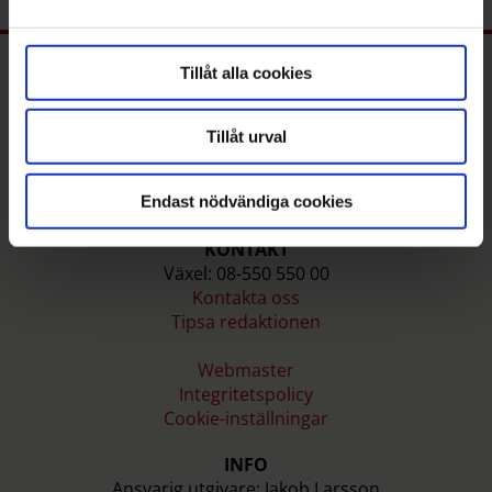
helst från cookie-förklaringen.
Tillåt alla cookies
Tillåt urval
Endast nödvändiga cookies
KONTAKT
Växel: 08-550 550 00
Kontakta oss
Tipsa redaktionen
Webmaster
Integritetspolicy
Cookie-inställningar
INFO
Ansvarig utgivare: Jakob Larsson