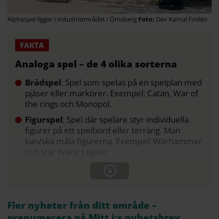
Alphaspel ligger i industriområdet i Örnsberg
Dev Karnal Fridén
Analoga spel – de 4 olika sorterna
Brädspel
: Spel som spelas på en spelplan med
pjäser eller markörer. Exempel: Catan, War of
the rings och Monopol.
Figurspel
: Spel där spelare styr individuella
figurer på ett spelbord eller terräng. Man
kan/ska måla figurerna. Exempel: Warhammer
och Star Wars: Legion.
Fler nyheter från ditt område –
prenumerera på Mitt i:s nyhetsbrev