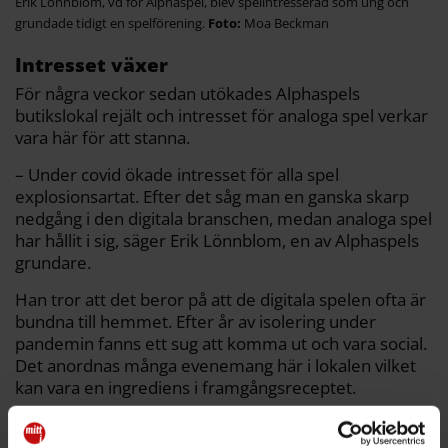
Erik Lönnblom, vd för Alphaspel, blev spelintresserad som ung och
grundade tidigt en spelförening.
Moa Beckman
Intresset växer
För några veckor sedan utökades Alphaspels
butikslokal rejält och intresset för analoga spel verkar
vara här för att stanna.
– Under covid ökade intresset för alla spel
explosionsartat. Efter det såg man en ganska skarp
nedgång i den digitala branschen, medan analoga spel
har hållit i sig, säger Erik Lönnblom, en av Alphaspels
grundare.
Han tror att det beror på att de digitala spelen ofta är
bundna till hemmet. Efter år av isolering under
pandemin fanns ett sug att komma ut och vara social.
Det anordnas många evenemang här i lokalen vilket
kan vara en ingrediens i framgångsreceptet.
– Det finns många latenta spelare som har ett
spelintresse, men som inte spelat på länge. Att bjuda