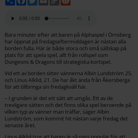
e
a
w
m
o
e
l
c
i
a
p
d
a
e
t
i
y
d
b
t
l
L
i
o
e
i
t
o
r
n
k
k
Bara minuter efter att baren på Alphaspel i Örnsberg
har öppnat på fredagseftermiddagen är nästan alla
borden fulla. Här är både stora och små sällskap på
plats för att spela spel, allt från rollspel som
Dungeons & Dragons till strategiska kortspel.
Vid ett av borden sitter vännerna Albin Lundström 25,
och Linus Alklid, 21. De har åkt ända från Åkersberga
för att tillbringa sin fredagkväll här.
– I grunden är det ett sätt att umgås. Ett av de
trevligare sätten och det finns olika spel beroende på
vilken typ av vänner man träffar, säger Albin
Lundström, som kommit hit nästan varje fredag det
senaste året.
Linus Alklid tror att baren är så pass populär för att