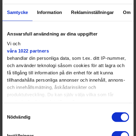
in till event gör att tröskeln att börja spela igen lägre,
säger Erik Lönnblom.
Samtycke
Information
Reklaminställningar
Om
Ansvarsfull användning av dina uppgifter
Vi och
Det finns många latenta
våra 1022 partners
behandlar din personliga data, som t.ex. ditt IP-nummer,
spelare.
och använder teknologi såsom cookies för att lagra och
få tillgång till information på din enhet för att kunna
tillhandahålla personliga annonser och innehåll, annons-
och innehållsmätning, åskådarinsikter och
produktutveckling. Du kan själv välja vilka som får
använda din data och i vilka syften.
Samtyckesval
Med din tillåtelse skulle vi även vilja:
Nödvändig
Samla in information om din geografiska plats
som kan ha en noggrannhet på upp till flera meter
Inställningar