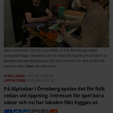
Albin Lundström, 25 och Linus Alklid, 21 från Åkersberga spelar
kortspelet Magic. Vännerna var här redan vid öppning för att få en av
de eftertraktade sittplatserna. Om man kommer för sent är det fullt,
berättar Albin.
Moa Beckman
2025-06-14
06:29
2025-06-14 07:50
På Alphabar i Örnsberg spelas det för fullt
redan vid öppning. Intresset för spel bara
växer och nu har lokalen fått byggas ut.
D
F
T
E
C
R