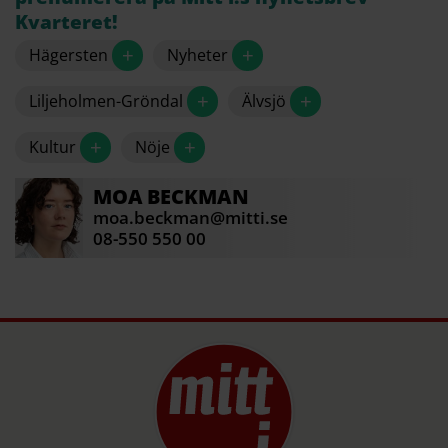
Kvarteret!
+
+
Hägersten
Nyheter
+
+
Liljeholmen-Gröndal
Älvsjö
+
+
Kultur
Nöje
MOA
BECKMAN
moa.beckman@mitti.se
08-550 550 00