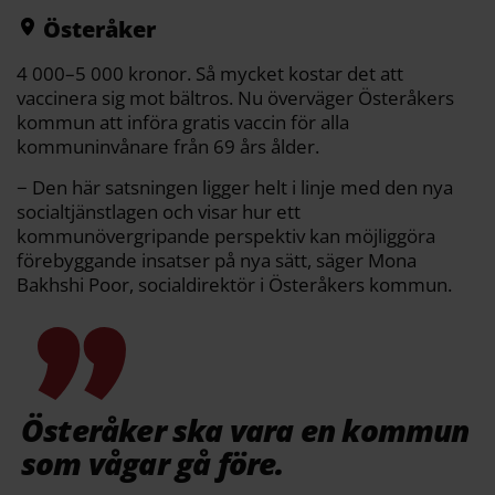
o
r
n
k
k
Österåker
4 000–5 000 kronor. Så mycket kostar det att
vaccinera sig mot bältros. Nu överväger Österåkers
kommun att införa gratis vaccin för alla
kommuninvånare från 69 års ålder.
− Den här satsningen ligger helt i linje med den nya
socialtjänstlagen och visar hur ett
kommunövergripande perspektiv kan möjliggöra
förebyggande insatser på nya sätt, säger Mona
Bakhshi Poor, socialdirektör i Österåkers kommun.
Österåker ska vara en kommun
som vågar gå före.