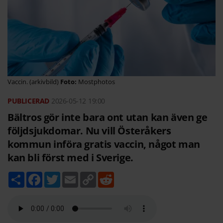
Vaccin. (arkivbild)
Mostphotos
2026-05-12
19:00
Bältros gör inte bara ont utan kan även ge
följdsjukdomar. Nu vill Österåkers
kommun införa gratis vaccin, något man
kan bli först med i Sverige.
D
F
T
E
C
R
e
a
w
m
o
e
l
c
i
a
p
d
a
e
t
i
y
d
b
t
l
L
i
o
e
i
t