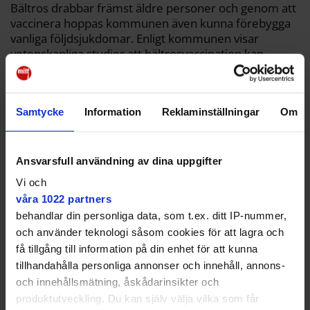
Bältros drabbar främst äldre personer och genom att
vaccinera hoppas kommunen även kunna förebygga
vanliga följdsjukdomar. Enligt kommunen visar
vetenskapliga studier att bältrosvaccination kan
minska risken för både stroke och demens.
Kan minska kostnader för kommunen
Samtycke
Information
Reklaminställningar
Om
– Österåker ska vara en kommun som vågar gå före.
Genom att subventionera bältrosvaccin tar vi ett
innovativt steg för att stärka folkhälsan och bidra till
Ansvarsfull användning av dina uppgifter
en ökad livskvalitet och ett tryggt åldrande för våra
invånare, säger Richard Orgård (M),
Vi och
kommunstyrelsens ordförande.
våra 1022 partners
behandlar din personliga data, som t.ex. ditt IP-nummer,
och använder teknologi såsom cookies för att lagra och
få tillgång till information på din enhet för att kunna
tillhandahålla personliga annonser och innehåll, annons-
och innehållsmätning, åskådarinsikter och
produktutveckling. Du kan själv välja vilka som får