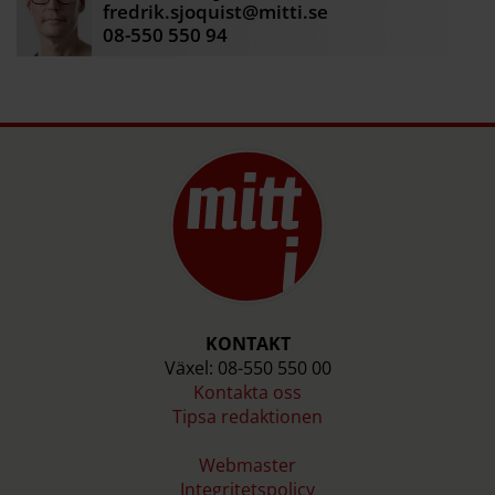
fredrik.sjoquist@mitti.se
komplikationer eller om man är över 50 år bör
08-550 550 94
man söka hjälp på vårdcentral.
Källa: 1177
KONTAKT
Växel: 08-550 550 00
Kontakta oss
Tipsa redaktionen
Webmaster
Integritetspolicy