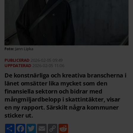
Jann Lipka
2026-02-05
09:49
2026-02-05 11:06
De konstnärliga och kreativa branscherna i
länet omsätter lika mycket som den
finansiella sektorn och bidrar med
mångmiljardbelopp i skattintäkter, visar
en ny rapport. Särskilt några kommuner
sticker ut.
D
F
T
E
C
R
e
a
w
m
o
e