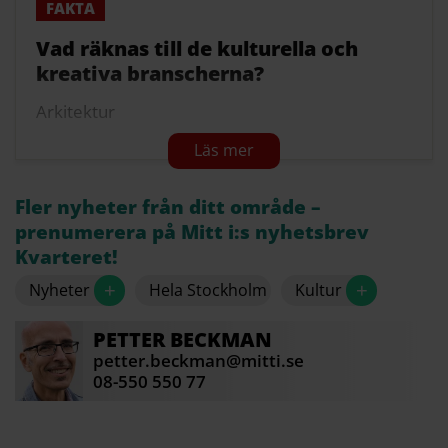
Huddinge 1 610 miljoner
Vad räknas till de kulturella och
Totalt hade 106 951 personer sin sysselsättning
kreativa branscherna?
i de kulturella och kreativa branscherna 2024.
Arkitektur
Källa: Kreativ Sektor, Region Stockholm
Arkiv, kulturarv & Muséer
Dataspel
Fler nyheter från ditt område –
Design
prenumerera på Mitt i:s nyhetsbrev
Kvarteret!
Film & TV
+
+
Nyheter
Hela Stockholm
Kultur
Foto
Konst & konsthantverk
PETTER
BECKMAN
petter.beckman@mitti.se
Litteratur
08-550 550 77
Litterärt och konstnärligt skapande
Mode