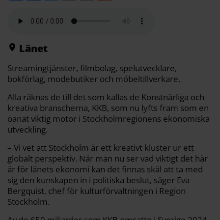
l
c
i
a
p
d
a
e
t
i
y
d
b
t
l
L
i
o
e
i
t
o
r
n
k
k
Länet
Streamingtjänster, filmbolag, spelutvecklare,
bokförlag, modebutiker och möbeltillverkare.
Alla räknas de till det som kallas de Konstnärliga och
kreativa branscherna, KKB, som nu lyfts fram som en
oanat viktig motor i Stockholmregionens ekonomiska
utveckling.
– Vi vet att Stockholm är ett kreativt kluster ur ett
globalt perspektiv. När man nu ser vad viktigt det här
är för länets ekonomi kan det finnas skäl att ta med
sig den kunskapen in i politiska beslut, säger Eva
Bergquist, chef för kulturförvaltningen i Region
Stockholm.
Av de 650 miljarder som KKB omsatte i Sverige 2024