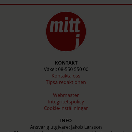
Musik
Möbler
Press & radio
Reklam & kommunikation
Scenkonst
KONTAKT
Källa: Kreativ Sektor, Region Stockholm
Växel: 08-550 550 00
Kontakta oss
Tipsa redaktionen
Webmaster
Integritetspolicy
Cookie-inställningar
INFO
Ansvarig utgivare: Jakob Larsson