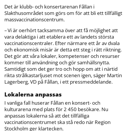
o
r
n
k
k
Det är klubb- och konsertarenan Fållan i
Slakthusområdet som görs om för att bli ett tillfälligt
massvaccinationscentrum.
– Vi är oerhört tacksamma över att få möjlighet att
vara delaktiga i att etablera ett av landets största
vaccinationscentraler. Efter närmare ett år av dvala
och ekonomisk misär är detta ett steg i rätt riktning.
Det gör att våra lokaler, kompetenser och resurser
kommer till användning och gör samhällsnytta.
Samtidigt som det ger tro och hopp om att i närtid
rikta strålkastarljuset mot scenen igen, säger Martin
Lagerberg, VD på Fållan, i ett pressmeddelande.
Lokalerna anpassas
I vanliga fall huserar Fållan en konsert- och
kulturarena med plats för 2 450 besökare. Nu
anpassas lokalerna så att det tillfälliga
vaccinationscentrumet ska stå redo när Region
Stockholm ger klartecken.