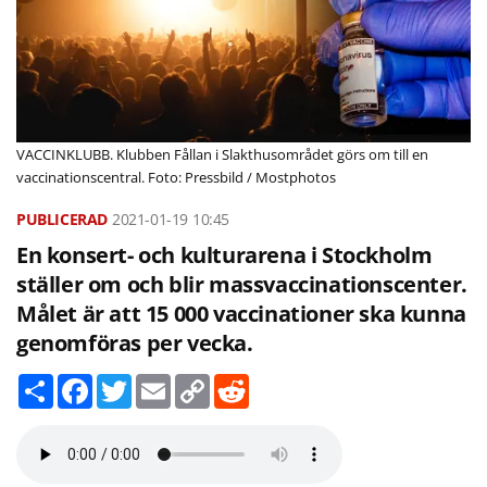
VACCINKLUBB. Klubben Fållan i Slakthusområdet görs om till en
vaccinationscentral. Foto: Pressbild / Mostphotos
2021-01-19
10:45
En konsert- och kulturarena i Stockholm
ställer om och blir massvaccinationscenter.
Målet är att 15 000 vaccinationer ska kunna
genomföras per vecka.
D
F
T
E
C
R
e
a
w
m
o
e
l
c
i
a
p
d
a
e
t
i
y
d
b
t
l
L
i
o
e
i
t