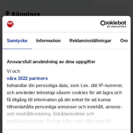
o
e
i
t
o
r
n
k
k
Rönninge
Vid 08-tiden den 8 februari kom
larmet
till polisen om
en maskerad man som heilade mot flera personer
och hotade en kvinna till livet på Rönninge station.
Samtycke
Information
Reklaminställningar
Om
Med hjälp av övervakningskamera kunde polisen
identifiera mannen, och konfrontera honom på
Östertälje station.
Ansvarsfull användning av dina uppgifter
Nu åtalas mannen, som är i 20-årsåldern, vid
Vi och
Södertälje tingsrätt. Han misstänks för hets mot
våra 1022 partners
folkgrupp och olaga hot.
behandlar din personliga data, som t.ex. ditt IP-nummer,
och använder teknologi såsom cookies för att lagra och
Enligt stämningsansökan ska mannen ha uttalat sig
få tillgång till information på din enhet för att kunna
rasistiskt mot och hotat kvinnan – som var på väg till
jobbet – samt gjort Hitler-hälsning mot flera. Efteråt
tillhandahålla personliga annonser och innehåll, annons-
ska kvinnan känt rädsla på grund av händelsen.
och innehållsmätning, åskådarinsikter och
produktutveckling. Du kan själv välja vilka som får
Nekar till brott
använda din data och i vilka syften.