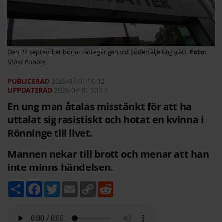
Den 22 september börjar rättegången vid Södertälje tingsrätt.
Most Photos
2026-07-01
10:12
2026-07-01 10:17
En ung man åtalas misstänkt för att ha
uttalat sig rasistiskt och hotat en kvinna i
Rönninge till livet.
Mannen nekar till brott och menar att han
inte minns händelsen.
D
F
T
E
C
R
e
a
w
m
o
e
l
c
i
a
p
d
a
e
t
i
y
d
b
t
l
L
i