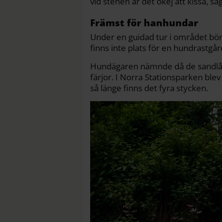
vid stenen är det okej att kissa, sä
Främst för hanhundar
Under en guidad tur i området bö
finns inte plats för en hundrastgår
Hundägaren nämnde då de sandlådo
färjor. I Norra Stationsparken ble
så länge finns det fyra stycken.