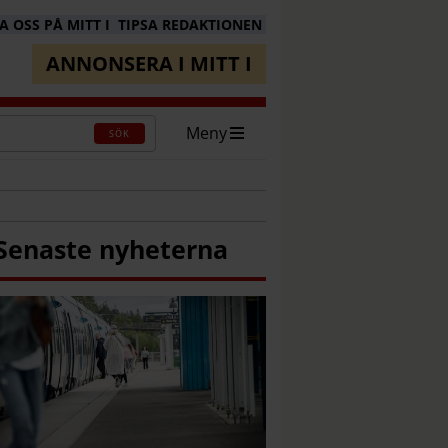
 OSS PÅ MITT I
TIPSA REDAKTIONEN
ANNONSERA I MITT I
Meny
SÖK
Senaste nyheterna