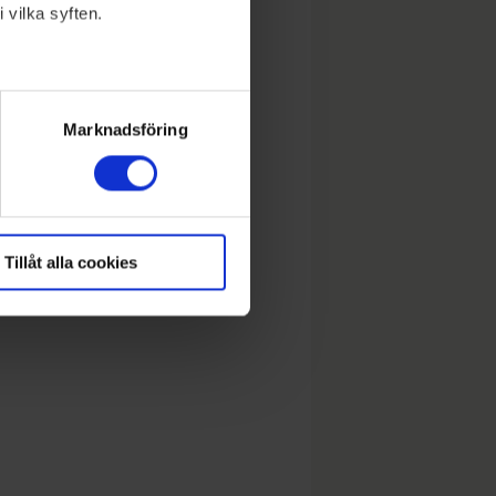
 vilka syften.
lera meter
ryck)
Marknadsföring
Tillåt alla cookies