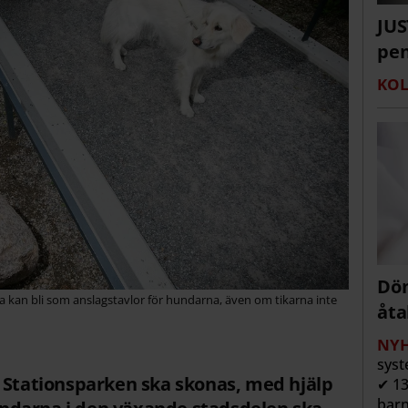
JUS
pen
KOL
Döm
a kan bli som anslagstavlor för hundarna, även om tikarna inte
åta
NYH
syst
a Stationsparken ska skonas, med hjälp
✔ 13
barn