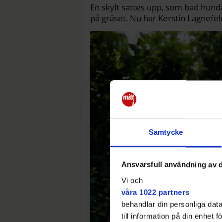
En skylt sattes upp, som bad hundä
på gräset. Nu har Kerstin Lagnefeld
Samtycke
Ansvarsfull användning av d
Vi och
våra 1022 partners
behandlar din personliga data
till information på din enhet