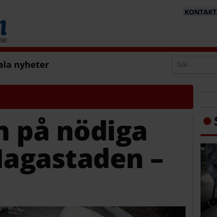
KONTAKTA
ala nyheter
n på nödiga
Hagastaden –