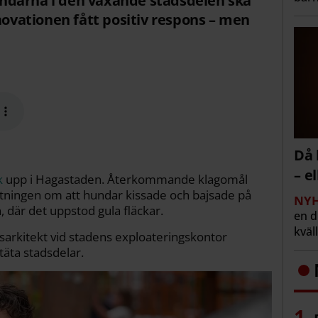
ndarna i den växande stadsdelen ska
nnovationen fått positiv respons – men
Då 
– e
k
upp i Hagastaden. Återkommande klagomål
altningen om att hundar kissade och bajsade på
NYH
 där det uppstod gula fläckar.
en 
kväl
psarkitekt vid stadens exploateringskontor
täta stadsdelar.