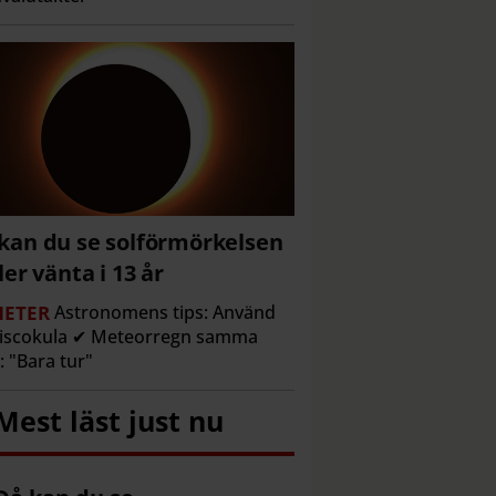
kan du se solförmörkelsen
ller vänta i 13 år
ETER
Astronomens tips: Använd
discokula ✔ Meteorregn samma
l: "Bara tur"
Mest läst just nu