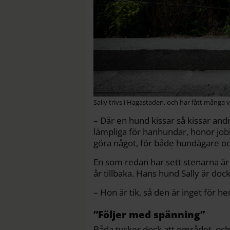
Sally trivs i Hagastaden, och har fått många 
– Där en hund kissar så kissar and
lämpliga för hanhundar, honor jobbar
göra något, för både hundägare oc
En som redan har sett stenarna ä
år tillbaka. Hans hund Sally är dock
– Hon är tik, så den är inget för h
”Följer med spänning”
Båda tycker dock att området, och f