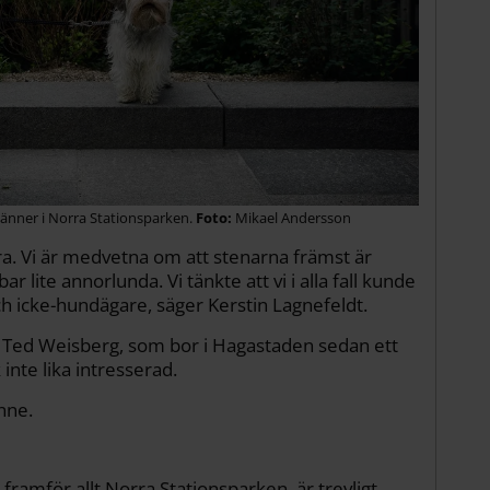
vänner i Norra Stationsparken.
Mikael Andersson
ra. Vi är medvetna om att stenarna främst är
 lite annorlunda. Vi tänkte att vi i alla fall kunde
h icke-hundägare, säger Kerstin Lagnefeldt.
r Ted Weisberg, som bor i Hagastaden sedan ett
 inte lika intresserad.
enne.
ramför allt Norra Stationsparken, är trevligt.