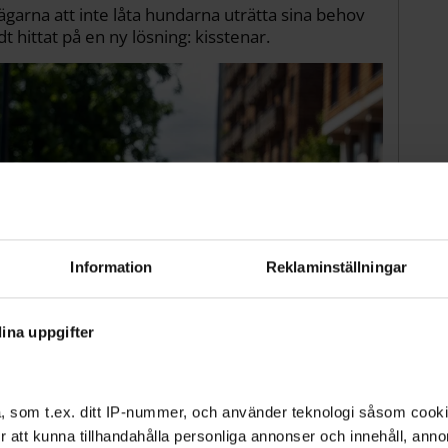
garna att inte låta hundarna uträtta sina behov
t hittat på en ny lösning: kisstenar.
Information
Reklaminställningar
ina uppgifter
, som t.ex. ditt IP-nummer, och använder teknologi såsom cookies
 för att kunna tillhandahålla personliga annonser och innehåll, an