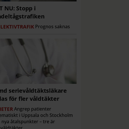
T NU: Stopp i
deltågstrafiken
LEKTIVTRAFIK
Prognos saknas
d serievåldtäktsläkare
las för fler våldtäkter
ETER
Angrep patienter
ematiskt i Uppsala och Stockholm
 nya åtalspunkter – tre är
våldtäkter