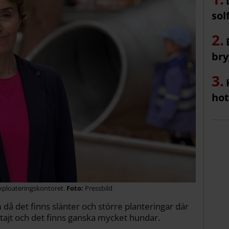
sol
bry
hot
exploateringskontoret.
Pressbild
 då det finns slänter och större planteringar där
 tajt och det finns ganska mycket hundar.