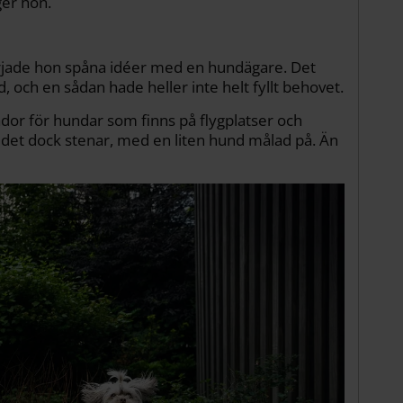
ger hon.
rjade hon spåna idéer med en hundägare. Det
d, och en sådan hade heller inte helt fyllt behovet.
r för hundar som finns på flygplatser och
v det dock stenar, med en liten hund målad på. Än