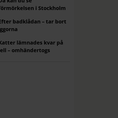
Då kan du se
förmörkelsen i Stockholm
Efter badklådan – tar bort
ggorna
Katter lämnades kvar på
ell – omhändertogs