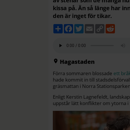
av stenar som de många hu
kissa på. Än så länge har i
den är inget för tikar.
D
F
T
E
C
R
e
a
w
m
o
e
l
c
i
a
p
d
a
e
t
i
y
d
b
t
l
L
i
o
e
i
t
o
r
n
k
k
Hagastaden
Förra sommaren blossade
ett brå
hade kommit in till stadsdelsförv
gräsmattan i Norra Stationsparken,
Enligt Kerstin Lagnefeldt, landska
uppstår lätt konflikter om ytorna i 