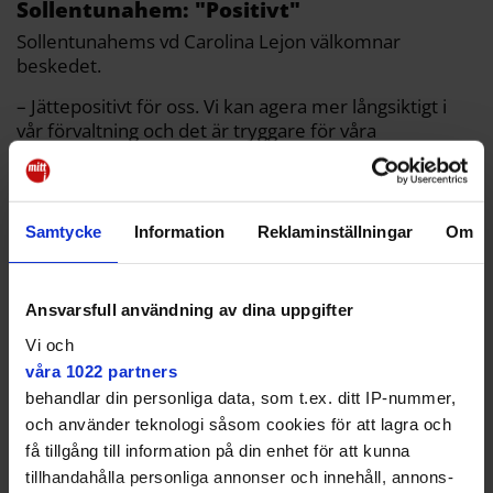
Sollentunahem: "Positivt"
Sollentunahems vd Carolina Lejon välkomnar
beskedet.
– Jättepositivt för oss. Vi kan agera mer långsiktigt i
vår förvaltning och det är tryggare för våra
hyresgäster, säger hon.
När Mitt i besöker området och pratar med folk som
bor i husen närmast centrum känner dock de flesta
Samtycke
Information
Reklaminställningar
Om
inte ens till att de inte är hyresgäster hos
Sollentunahem.
69-årige Aslan Cemil på Drevkarlsstigen har koll på
Ansvarsfull användning av dina uppgifter
det. Han föredrar Sollentunahem framför en annan
Vi och
hyresvärd, men han brinner inte för frågan.
våra 1022 partners
– Jag ska kanske ändå flytta till ett varmare land nu
behandlar din personliga data, som t.ex. ditt IP-nummer,
när jag är pensionär, säger han.
och använder teknologi såsom cookies för att lagra och
få tillgång till information på din enhet för att kunna
tillhandahålla personliga annonser och innehåll, annons-