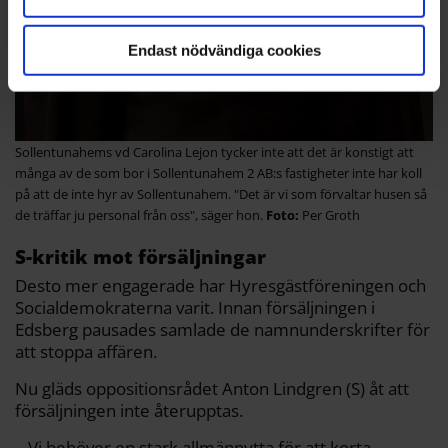
Endast nödvändiga cookies
Sollentunahems vd Carolina Lejon tycker inte att det är konstigt att
många av de som bor i Sollentunahem 2 AB:s fastigheter inte har koll
på att de inte hyr av Sollentunahem. "Det är vi som förvaltar husen så
de träffar ju personal från oss", säger hon.
Per Groth
S-kritik mot försäljningar
Desto mer engagerade har Hyresgästföreningen och
Socialdemokraterna varit. Innan försäljningen i
Edsberg pausades samlade de namnunderskrifter för
att stoppa affären.
Nu gläds oppositionsrådet Anton Lindgren (S) åt att
försäljningen inte återupptas.
– Vi behöver en stark allmännytta för att korta