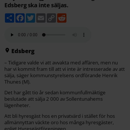
Edsberg ska inte säljas.
D
F
T
E
C
R
e
a
w
m
o
e
l
c
i
a
p
d
a
e
t
i
y
d
b
t
l
L
i
o
e
i
t
o
r
n
k
k
Edsberg
– Tidigare valde vi att avvakta med affären, men nu
har vi kommit fram till att vi inte är intresserade av att
sälja, säger kommunstyrelsens ordförande Henrik
Thunes (M).
Det har gått tio år sedan kommunfullmäktige
beslutade att sälja 2 000 av Sollentunahems
lägenheter.
Att bli hyresgäst hos en privatvärd i stället för hos
allmännyttan väckte oro hos många hyresgäster,
enligt Hyresgästföreningen.