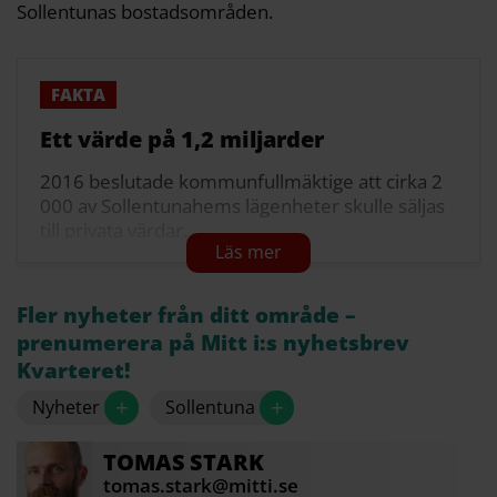
Sollentunas bostadsområden.
Ett värde på 1,2 miljarder
2016 beslutade kommunfullmäktige att cirka 2
000 av Sollentunahems lägenheter skulle säljas
till privata värdar.
Sollentunahem AB delades upp i en så kallad
fission i augusti 2018. Det innebar att
Fler nyheter från ditt område –
lägenheterna som skulle säljas lades tre olika
prenumerera på Mitt i:s nyhetsbrev
separata bolag inför en försäljning i tre etapper.
Kvarteret!
2019 såldes 541 lägenheter i Rotebro och
+
+
Nyheter
Sollentuna
Rotsunda till John Mattson AB för 765 miljoner
kronor.
TOMAS
STARK
2021 såldes 456 lägenheter i Häggvik och
tomas.stark@mitti.se