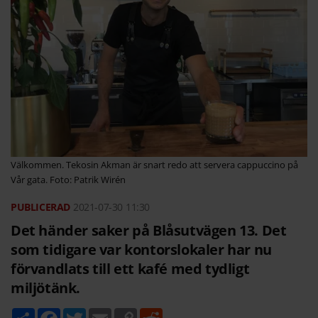
Välkommen. Tekosin Akman är snart redo att servera cappuccino på
Vår gata. Foto: Patrik Wirén
2021-07-30
11:30
Det händer saker på Blåsutvägen 13. Det
som tidigare var kontorslokaler har nu
förvandlats till ett kafé med tydligt
miljötänk.
D
F
T
E
C
R