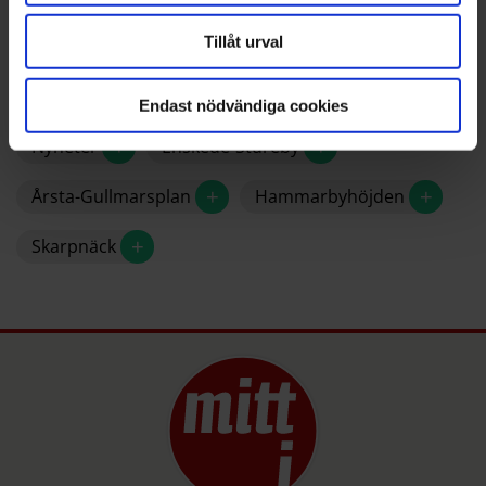
– Vi kommer även låna ut filtar till de som vill ta med
sig sitt fika, säger han.
Tillåt urval
Patrik Wirén
Endast nödvändiga cookies
+
+
Nyheter
Enskede-Stureby
+
+
Årsta-Gullmarsplan
Hammarbyhöjden
+
Skarpnäck