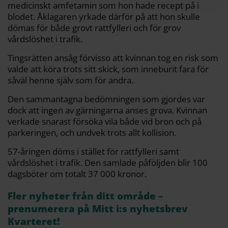
medicinskt amfetamin som hon hade recept på i
blodet. Åklagaren yrkade därför på att hon skulle
dömas för både grovt rattfylleri och för grov
vårdslöshet i trafik.
Tingsrätten ansåg förvisso att kvinnan tog en risk som
valde att köra trots sitt skick, som inneburit fara för
såväl henne själv som för andra.
Den sammantagna bedömningen som gjordes var
dock att ingen av gärningarna anses grova. Kvinnan
verkade snarast försöka vila både vid bron och på
parkeringen, och undvek trots allt kollision.
57-åringen döms i stället för rattfylleri samt
vårdslöshet i trafik. Den samlade påföljden blir 100
dagsböter om totalt 37 000 kronor.
Fler nyheter från ditt område –
prenumerera på Mitt i:s nyhetsbrev
Kvarteret!