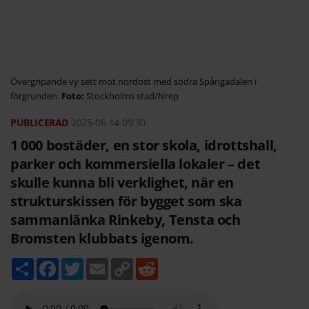
Övergripande vy sett mot nordost med södra Spångadalen i
förgrunden.
Stockholms stad/Nrep
2025-06-14
09:30
1 000 bostäder, en stor skola, idrottshall,
parker och kommersiella lokaler – det
skulle kunna bli verklighet, när en
strukturskissen för bygget som ska
sammanlänka Rinkeby, Tensta och
Bromsten klubbats igenom.
D
F
T
E
C
R
e
a
w
m
o
e
l
c
i
a
p
d
a
e
t
i
y
d
b
t
l
L
i