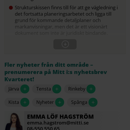
Strukturskissen finns till för att ge vägledning i
det fortsatta planeringsarbetet och ligga till
grund för kommande detaljplaner och
markanvisningar, men det är ett visionärt
dokument som inte är juridiskt bindande.
Fler nyheter från ditt område –
prenumerera på Mitt i:s nyhetsbrev
Kvarteret!
+
+
+
Järva
Tensta
Rinkeby
+
+
+
Kista
Nyheter
Spånga
EMMA
LÖF HAGSTRÖM
emma.hagstrom@mitti.se
08-550 550 65