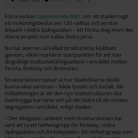
o
e
i
t
o
r
n
k
k
Förra veckan
rapporterade Mitt i
om att staden tagit
ett inriktningsbeslut om 120 radhus och en stor
lekpark i södra Spångadalen – ett första steg inom det
större projekt som kallas Södra Järva.
Nu har även en så kallad strukturskiss klubbats
igenom, vilket markerar startpunkten för ett mer
långsiktigt stadsutvecklingsarbete i området mellan
Tensta, Rinkeby och Bromsten.
Strukturskissen pekar ut hur stadsdelarna skulle
kunna växa samman – både fysiskt och socialt, där
målsättningen är att den nya stadsstrukturen ska
överbrygga barriärer och på sikt bidra till att minska
segregation i området, enligt staden.
– Det viktigaste i arbetet med strukturskissen har
varit att ta ett helhetsgrepp för Rinkeby, södra
Spångadalen och Rinkebydalen. Ett helhetsgrepp som