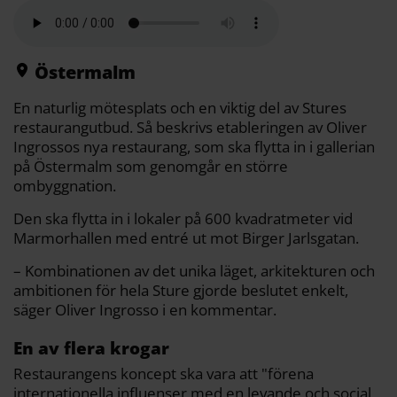
a
e
t
i
y
d
b
t
l
L
i
o
e
i
t
o
r
n
k
k
Östermalm
En naturlig mötesplats och en viktig del av Stures
restaurangutbud. Så beskrivs etableringen av Oliver
Ingrossos nya restaurang, som ska flytta in i gallerian
på Östermalm som genomgår en större
ombyggnation.
Den ska flytta in i lokaler på 600 kvadratmeter vid
Marmorhallen med entré ut mot Birger Jarlsgatan.
– Kombinationen av det unika läget, arkitekturen och
ambitionen för hela Sture gjorde beslutet enkelt,
säger Oliver Ingrosso i en kommentar.
En av flera krogar
Restaurangens koncept ska vara att "förena
internationella influenser med en levande och social