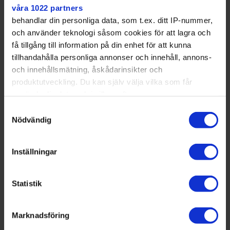
våra 1022 partners
behandlar din personliga data, som t.ex. ditt IP-nummer,
och använder teknologi såsom cookies för att lagra och
få tillgång till information på din enhet för att kunna
tillhandahålla personliga annonser och innehåll, annons-
och innehållsmätning, åskådarinsikter och
produktutveckling. Du kan själv välja vilka som får
använda din data och i vilka syften.
Samtyckesval
Med din tillåtelse skulle vi även vilja:
Nödvändig
Samla in information om din geografiska plats
som kan ha en noggrannhet på upp till flera meter
Inställningar
Identifiera din enhet genom att aktivt skanna den
för specifika kännetecken (fingeravtryck)
Tidig visionsbild över Marmorsalen i Sturegallerian.
Pressbild
Statistik
Ta reda på mer om hur dina personliga uppgifter
behandlas och ställ in dina preferenser i
Stärkt stadsliv
detaljsektionen
Marknadsföring
Tanken är att Marmorhallarna ska bli en central
. Du kan ändra eller dra tillbaka ditt samtycke när som
mötesplats i Sturegallerian.