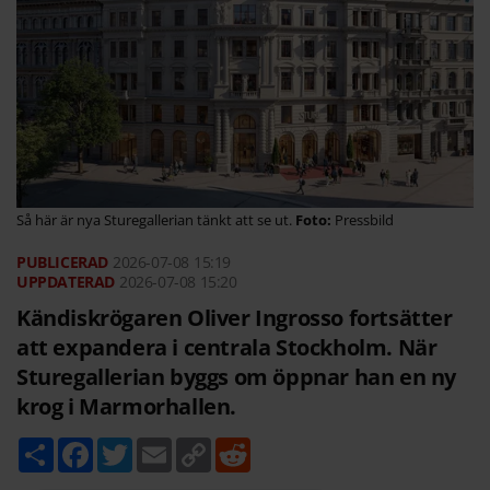
Så här är nya Sturegallerian tänkt att se ut.
Pressbild
2026-07-08
15:19
2026-07-08 15:20
Kändiskrögaren Oliver Ingrosso fortsätter
att expandera i centrala Stockholm. När
Sturegallerian byggs om öppnar han en ny
krog i Marmorhallen.
D
F
T
E
C
R
e
a
w
m
o
e
l
c
i
a
p
d