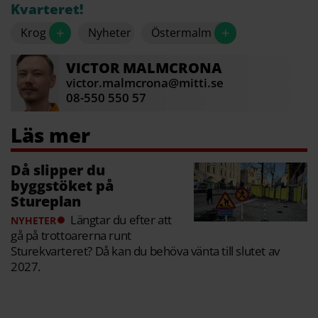
Kvarteret!
T-banans entré mot Birger Jarlsgatan flyttas.
+
+
Krog
Nyheter
Östermalm
Ny hotellverksamhet, bostäder, butiker och
kontor ska in i kvarteret.
VICTOR
MALMCRONA
victor.malmcrona@mitti.se
Bygget påbörjades sommaren 2022.
08-550 550 57
Källa: Stockholms stad
Då slipper du
byggstöket på
Stureplan
Längtar du efter att
NYHETER
gå på trottoarerna runt
Sturekvarteret? Då kan du behöva vänta till slutet av
2027.