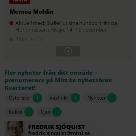
Memea Mohlin
Aktuell med: Ställer ut sina hundporträtt på
Hundmässan i Älvsjö, 14–15 december.
Ålder: 63 år.
Fler nyheter från ditt område –
prenumerera på Mitt i:s nyhetsbrev
Kvarteret!
+
+
+
Österåker
Vaxholm
Nyheter
+
+
Kultur
Djur
FREDRIK
SJÖQUIST
fredrik.sjoquist@mitti.se