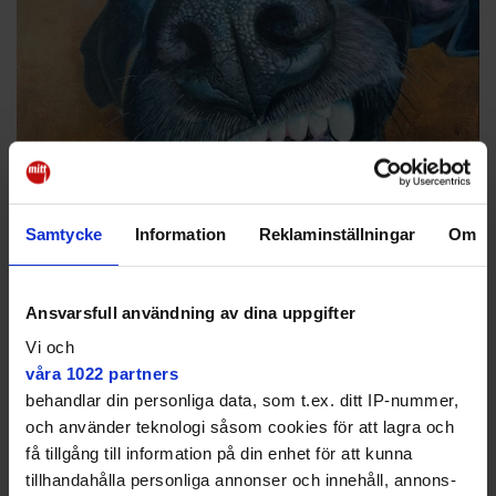
Samtycke
Information
Reklaminställningar
Om
Ansvarsfull användning av dina uppgifter
Vi och
Hundtavla av Memea Mohlin
Amanda Stuart
våra 1022 partners
behandlar din personliga data, som t.ex. ditt IP-nummer,
– Rent generellt kräver hundar ganska mycket
och använder teknologi såsom cookies för att lagra och
stimulans, och det kan vara svårt när man har både
familjeliv och yrkesliv att tänka på.
få tillgång till information på din enhet för att kunna
tillhandahålla personliga annonser och innehåll, annons-