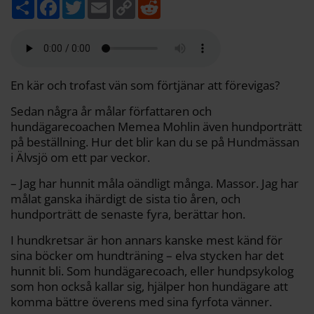
D
F
T
E
C
R
e
a
w
m
o
e
l
c
i
a
p
d
a
e
t
i
y
d
b
t
l
L
i
o
e
i
t
o
r
n
k
k
En kär och trofast vän som förtjänar att förevigas?
Sedan några år målar författaren och
hundägarecoachen Memea Mohlin även hundporträtt
på beställning. Hur det blir kan du se på Hundmässan
i Älvsjö om ett par veckor.
– Jag har hunnit måla oändligt många. Massor. Jag har
målat ganska ihärdigt de sista tio åren, och
hundporträtt de senaste fyra, berättar hon.
I hundkretsar är hon annars kanske mest känd för
sina böcker om hundträning – elva stycken har det
hunnit bli. Som hundägarecoach, eller hundpsykolog
som hon också kallar sig, hjälper hon hundägare att
komma bättre överens med sina fyrfota vänner.