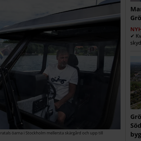
Man
Grö
NYH
✔ Kv
skyd
Grö
Söd
byg
tals öarna i Stockholm mellersta skärgård och upp till