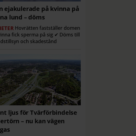
 ejakulerade på kvinna på
na lund – döms
ETER
Hovrätten fastställer domen
inna fick sperma på sig ✔ Döms till
dstillsyn och skadestånd
nt ljus för Tvärförbindelse
ertörn – nu kan vägen
gas