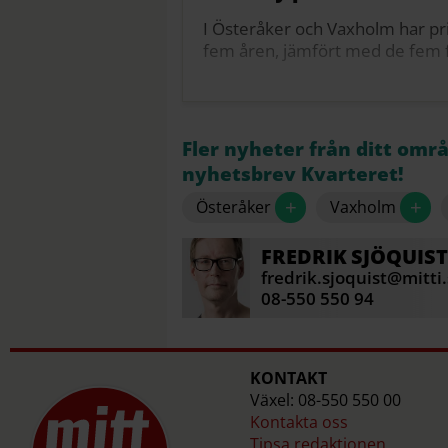
I Österåker och Vaxholm har pris
fem åren, jämfört med de fem f
Vaxholm
Medelpris 2023–2025: 9,6 milj.
Fler nyheter från ditt omr
Medelpris 2013–2015. 4,4 milj.
nyhetsbrev Kvarteret!
Österåker
+
+
Österåker
Vaxholm
Medelpris 2023–2025: 4,6 milj.
FREDRIK
SJÖQUIST
Medelpris 2013–2015: 2,8 milj.
fredrik.sjoquist@mitti
08-550 550 94
Källa: Svensk mäklarstatistik/Newswor
KONTAKT
Växel: 08-550 550 00
Kontakta oss
Tipsa redaktionen