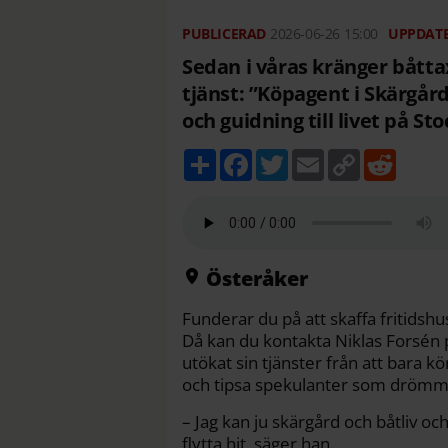
2026-06-26
15:00
Sedan i våras kränger båtta
tjänst: ”Köpagent i Skärgår
och guidning till livet på S
D
F
T
E
C
R
e
a
w
m
o
e
l
c
i
a
p
d
a
e
t
i
y
d
b
t
l
L
i
o
e
i
t
o
r
n
k
k
Österåker
Funderar du på att skaffa fritids
Då kan du kontakta Niklas Forsén 
utökat sin tjänster från att bara kö
och tipsa spekulanter som drömme
– Jag kan ju skärgård och båtliv oc
flytta hit, säger han.