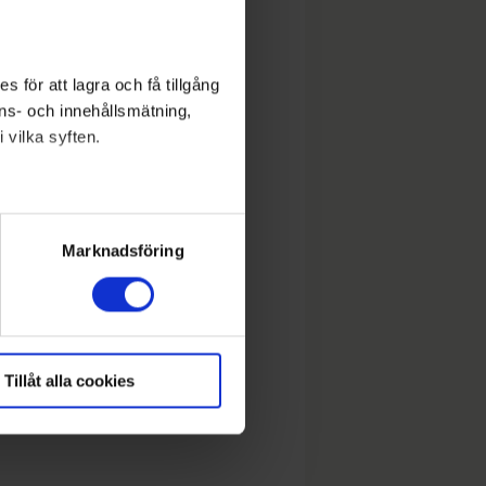
 för att lagra och få tillgång
nons- och innehållsmätning,
 vilka syften.
lera meter
ryck)
Marknadsföring
Tillåt alla cookies