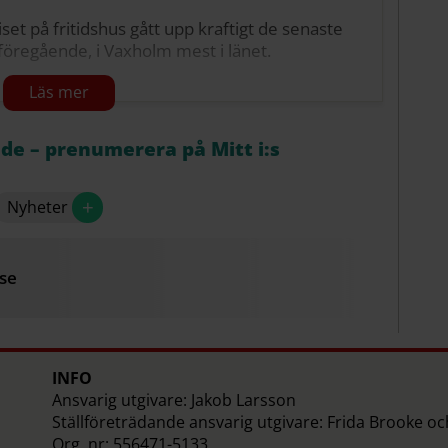
et på fritidshus gått upp kraftigt de senaste
öregående, i Vaxholm mest i länet.
 (+119 %)
åde – prenumerera på Mitt i:s
+
Nyheter
 (+64 %
.se
thy
INFO
Ansvarig utgivare: Jakob Larsson
Ställföreträdande ansvarig utgivare: Frida Brooke o
Org. nr: 556471-5133