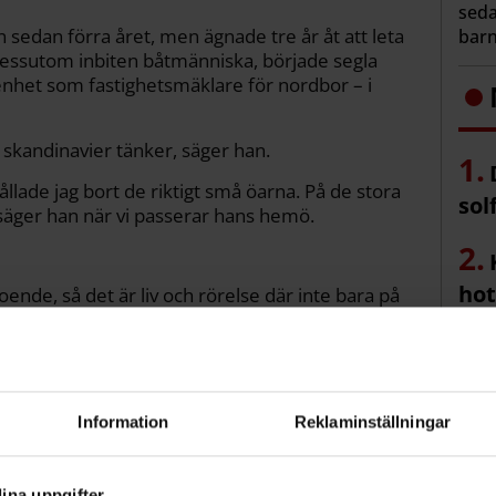
seda
n sedan förra året, men ägnade tre år åt att leta
barn
 dessutom inbiten båtmänniska, började segla
enhet som fastighetsmäklare för nordbor – i
h skandinavier tänker, säger han.
ållade jag bort de riktigt små öarna. På de stora
sol
säger han när vi passerar hans hemö.
hot
ende, så det är liv och rörelse där inte bara på
och diverse andra hantverkstjänster. Från sjön
 ett komplement till flakmoppar och fyrhulingar.
bry
22, vinterbonat och rött med vita knutar, och
rsö Södra brygga.
Information
Reklaminställningar
ina uppgifter