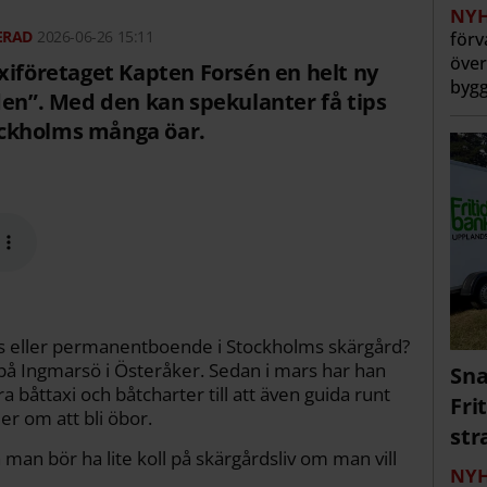
NYH
2026-06-26 15:11
förv
över
xiföretaget Kapten Forsén en helt ny
bygg
den”. Med den kan spekulanter få tips
tockholms många öar.
hus eller permanentboende i Stockholms skärgård?
på Ingmarsö i Österåker. Sedan i mars har han
Sna
ra båttaxi och båtcharter till att även guida runt
Fri
r om att bli öbor.
str
h man bör ha lite koll på skärgårdsliv om man vill
NYH