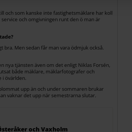
ill och som kanske inte fastighetsmäklare har koll
l service och omgivningen runt den ö man är
ttade?
ldigt bra. Men sedan får man vara ödmjuk också.
en nya tjänsten även om det enligt Niklas Forsén,
kjutsat både mäklare, mäklarfotografer och
e i övärlden.
igt blommat upp än och under sommaren brukar
an vaknar det upp när semestrarna slutar.
i Österåker och Vaxholm