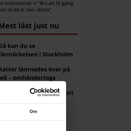
n midsommar ✔ ”Bra att få igång
en så de är mer aktiva”
Mest läst just nu
Då kan du se
förmörkelsen i Stockholm
Katter lämnades kvar på
ell – omhändertogs
Efter badklådan – tar bort
ggorna
Om