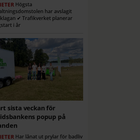
ETER
Högsta
altningsdomstolen har avslagit
klagan ✔ Trafikverket planerar
start i år
rt sista veckan för
tidsbankens popup på
anden
ETER
Har lånat ut prylar för badliv