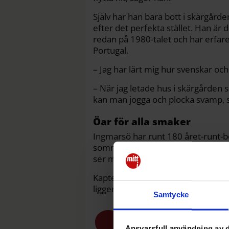
Själv har han bara bott i skärgårde
efter det perfekta stället. Han är
redan på 1980-talet och har erfar
Portugal.
– Jag har lärt mig hur svenskar oc
– När jag letade hus i skärgården s
kan man jogga och plocka svamp, 
Öar för alla smaker
Ingmarsö har runt 180 året-runt-bo
sommaren, med bageri, mack, varv 
ser man ett par golfbilar passera,
Kapten Forséns eget hus är från 19
ligger drygt 500 meter från Ingma
Samtycke
Ansvarsfull användning av d