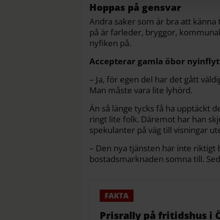
Hoppas på gensvar
Andra saker som är bra att känna t
på är farleder, bryggor, kommuna
nyfiken på.
Accepterar gamla öbor nyinfly
– Ja, för egen del har det gått vä
Man måste vara lite lyhörd.
Än så länge tycks få ha upptäckt d
ringt lite folk. Däremot har han s
spekulanter på väg till visningar ut
– Den nya tjänsten har inte rikt
bostadsmarknaden somna till. Sed
Prisrally på fritidshus 