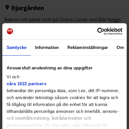
o
r
n
k
k
Djurgården
Bakom ett plank mitt på Gröna Lunds område byggs
det. Nästa säsong har Score premiär, en
inomhusattraktion med interaktiva delar.
I självkörande fordon som rör sig utan räls åker
Samtycke
Information
Reklaminställningar
Om
besökarna genom rummen. Vagnarna kan snurra och
växla riktning, och de som åker ska samtidigt träffa
föremål med laserpistol. Ju fler träffar, desto högre
poäng på high score-listan.
Ansvarsfull användning av dina uppgifter
Vi och
våra 1022 partners
behandlar din personliga data, som t.ex. ditt IP-nummer,
och använder teknologi såsom cookies för att lagra och
Helt unikt i nöjesparksvärlden.
få tillgång till information på din enhet för att kunna
tillhandahålla personliga annonser och innehåll, annons-
Mellan Twister och Katapulten
och innehållsmätning, åskådarinsikter och
produktutveckling. Du kan själv välja vilka som får
Temat i rummen är Gröna Lunds ”mytomspunna