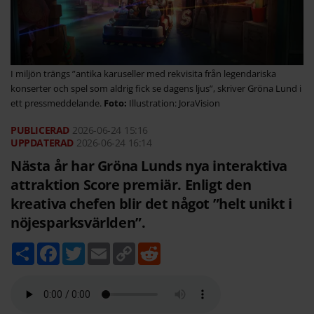
I miljön trängs ”antika karuseller med rekvisita från legendariska
konserter och spel som aldrig fick se dagens ljus”, skriver Gröna Lund i
ett pressmeddelande.
Illustration: JoraVision
2026-06-24
15:16
2026-06-24 16:14
Nästa år har Gröna Lunds nya interaktiva
attraktion Score premiär. Enligt den
kreativa chefen blir det något ”helt unikt i
nöjesparksvärlden”.
D
F
T
E
C
R
e
a
w
m
o
e
l
c
i
a
p
d
a
e
t
i
y
d
b
t
l
L
i
o
e
i
t