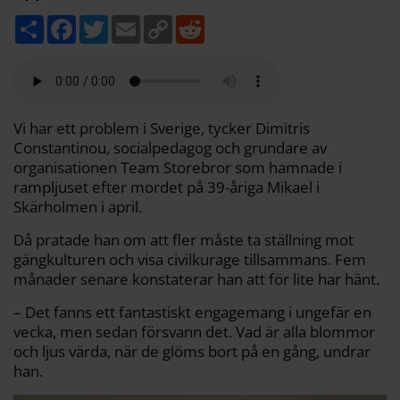
D
F
T
E
C
R
e
a
w
m
o
e
l
c
i
a
p
d
a
e
t
i
y
d
b
t
l
L
i
o
e
i
t
o
r
n
k
k
Vi har ett problem i Sverige, tycker Dimitris
Constantinou, socialpedagog och grundare av
organisationen Team Storebror som hamnade i
rampljuset efter mordet på 39-åriga Mikael i
Skärholmen i april.
Då pratade han om att fler måste ta ställning mot
gängkulturen och visa civilkurage tillsammans. Fem
månader senare konstaterar han att för lite har hänt.
– Det fanns ett fantastiskt engagemang i ungefär en
vecka, men sedan försvann det. Vad är alla blommor
och ljus värda, när de glöms bort på en gång, undrar
han.