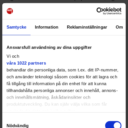
han.
Lösningen, menar Dimitris, är inte att konfrontera
gängen direkt. Ingen ska behöva riskera sitt liv.
Samtycke
Information
Reklaminställningar
Om
Skyller på rasism
– Det handlar om att kliva ut på gatan, på de platser
där ungdomar vistas, och göra så att gängens giftiga
Ansvarsfull användning av dina uppgifter
version av machokultur och social framgång som
Vi och
barnen marineras i i dag inte får stå oemotsagd. Nu
våra 1022 partners
har gängkulturen tillåtits att växa ostört i decennier
behandlar din personliga data, som t.ex. ditt IP-nummer,
utan att någon sagt emot.
och använder teknologi såsom cookies för att lagra och
få tillgång till information på din enhet för att kunna
tillhandahålla personliga annonser och innehåll, annons-
och innehållsmätning, åskådarinsikter och
produktutveckling. Du kan själv välja vilka som får
Jag var övertygad om att jag var
använda din data och i vilka syften.
en chanslös sopa
Samtyckesval
Med din tillåtelse skulle vi även vilja:
Nödvändig