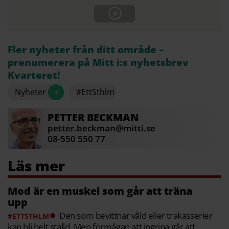
Fler nyheter från ditt område –
prenumerera på Mitt i:s nyhetsbrev
Kvarteret!
+
Nyheter
#EttSthlm
PETTER
BECKMAN
petter.beckman@mitti.se
08-550 550 77
Mod är en muskel som går att träna
upp
Den som bevittnar våld eller trakasserier
#ETTSTHLM
kan bli helt ställd. Men förmågan att ingripa går att