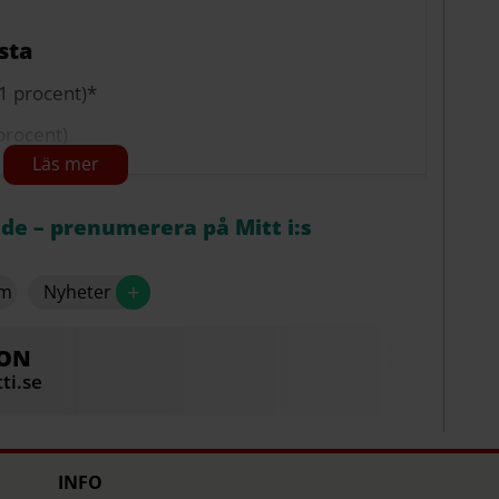
 procent)
nt (33 procent)
sta
0,7 procent)
1 procent)*
nt (8,4 procent)
procent)
)
ocent)
ersökning i maj.
 (2,1 procent)
åde – prenumerera på Mitt i:s
ocent)
+
lm
Nyheter
nt (34 procent)
 procent)
SON
cent (18 procent)
ti.se
)
ersökning i maj.
INFO