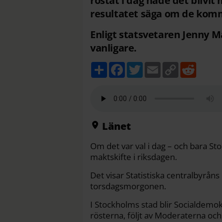
röstat i dag hade det blivit
resultatet säga om de ko
Enligt statsvetaren Jenny Ma
vanligare.
D
F
T
E
C
R
e
a
w
m
o
e
l
c
i
a
p
d
a
e
t
i
y
d
b
t
l
L
i
o
e
i
t
o
r
n
k
k
Länet
Om det var val i dag – och bara St
maktskifte i riksdagen.
Det visar Statistiska centralbyrå
torsdagsmorgonen.
I Stockholms stad blir Socialdemok
rösterna, följt av Moderaterna och