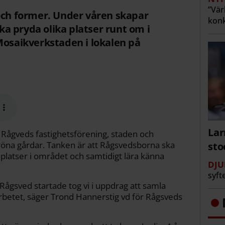
”Vär
och former. Under våren skapar
konk
a pryda olika platser runt om i
Mosaikverkstaden i lokalen på
Lar
 Rågveds fastighetsförening, staden och
na gårdar. Tanken är att Rågsvedsborna ska
st
platser i området och samtidigt lära känna
DJU
syft
gsved startade tog vi i uppdrag att samla
 arbetet, säger Trond Hannerstig vd för Rågsveds