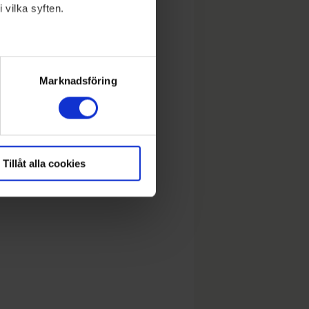
 vilka syften.
lera meter
ryck)
Marknadsföring
Tillåt alla cookies