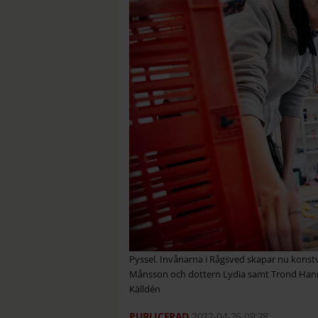
Pyssel. Invånarna i Rågsved skapar nu konst
Månsson och dottern Lydia samt Trond Hanner
Källdén
2022-04-26
09:28