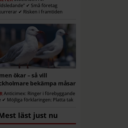
ldsledande” ✔ Små företag
urrerar ✔ Risken i framtiden
men ökar – så vill
ockholmare bekämpa måsar
R
Anticimex: Ringer i förebyggande
e ✔ Möjliga förklaringen: Platta tak
Mest läst just nu