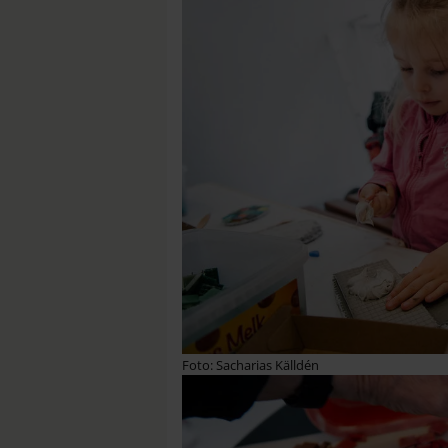
Foto: Sacharias Källdén