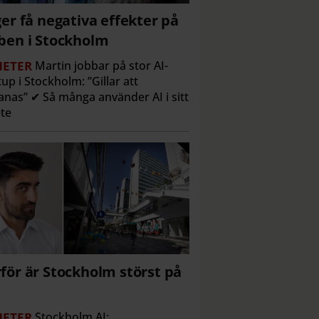
ger få negativa effekter på
ben i Stockholm
ETER
Martin jobbar på stor AI-
tup i Stockholm: ”Gillar att
nas” ✔ Så många använder AI i sitt
te
för är Stockholm störst på
ETER
Stockholm AI: