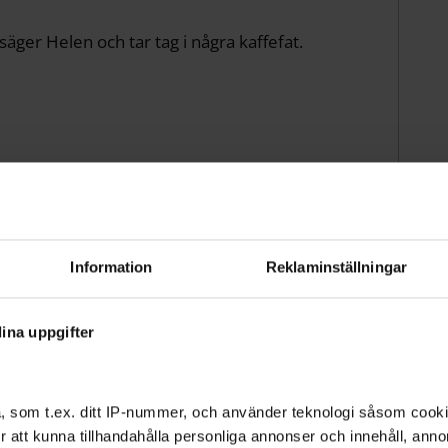
säger Helen och tar tag i några kaffefat.
Information
Reklaminställningar
latser i Rågsved: Rågdalens parklek,
alens stadsodling och Rågsveds aktivitetsplans.
ina uppgifter
pen ett antal onsdagar och lördagar under
s på Remakebolagets Facebooksida.
, som t.ex. ditt IP-nummer, och använder teknologi såsom cookies
 för att kunna tillhandahålla personliga annonser och innehåll, an