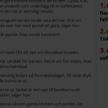
att göra mindre konsverk att ta hem. Lydia, 4 år,
an använda som underlägg till en kaffekanna.
et här är ett roligt intiativ.
fla
fall
nstagram att det skulle vara det här. Vi är en
esta som har med pyssel att göra, säger hon
år pysslar ihop varsitt konstverk.
Tvä
 och hade fått ett tips om Mosaikverkstaden.
sol
är särskillt för barnen. Det är ett fint intativ, man
drea Palmblad.
tnärlig ledare på Remakebolaget. Till varje skylt
lle kunna se ut.
an se ut. Sedan är det upp till besökarna att
idéer, säger hon
terial, så som gamla klinkers och porslin. De