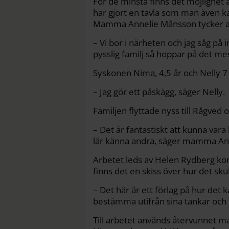
För de minsta finns det möjlighet 
har gjort en tavla som man även k
Mamma Annelie Månsson tycker att d
– Vi bor i närheten och jag såg på i
pysslig familj så hoppar på det m
Syskonen Nima, 4,5 år och Nelly 7 
– Jag gör ett påskägg, säger Nelly.
Familjen flyttade nyss till Rågved
– Det är fantastiskt att kunna vara h
lär känna andra, säger mamma An
Arbetet leds av Helen Rydberg kons
finns det en skiss över hur det sku
– Det här är ett förlag på hur det k
bestämma utifrån sina tankar och 
Till arbetet används återvunnet ma