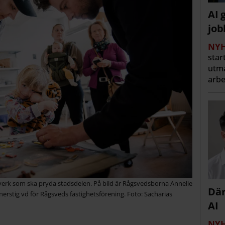
AI 
job
NYH
star
utma
arbe
verk som ska pryda stadsdelen. På bild är Rågsvedsborna Annelie
Där
stig vd för Rågsveds fastighetsförening. Foto: Sacharias
AI
NYH