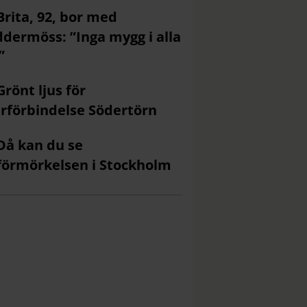
Brita, 92, bor med
ddermöss: ”Inga mygg i alla
”
Grönt ljus för
rförbindelse Södertörn
Då kan du se
förmörkelsen i Stockholm