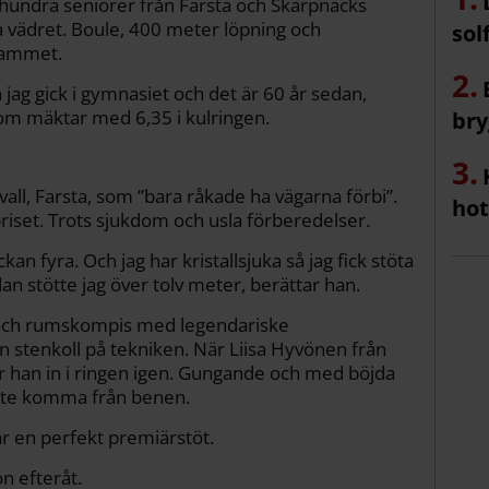
er hundra seniorer från Farsta och Skarpnäcks
ga vädret. Boule, 400 meter löpning och
sol
rammet.
n jag gick i gymnasiet och det är 60 år sedan,
om mäktar med 6,35 i kulringen.
bry
vall, Farsta, som ”bara råkade ha vägarna förbi”.
hot
riset. Trots sjukdom och usla förberedelser.
ckan fyra. Och jag har kristallsjuka så jag fick stöta
dan stötte jag över tolv meter, berättar han.
 och rumskompis med legendariske
n stenkoll på tekniken. När Liisa Hyvönen från
ver han in i ringen igen. Gungande och med böjda
åste komma från benen.
ar en perfekt premiärstöt.
n efteråt.