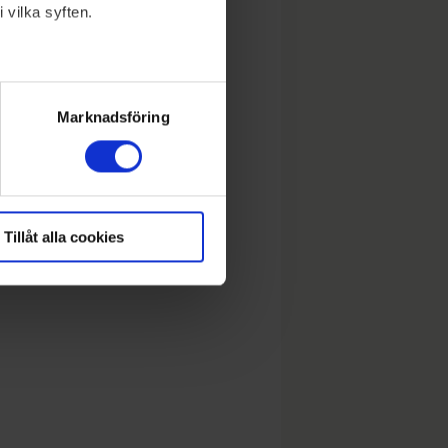
 vilka syften.
lera meter
ryck)
Marknadsföring
Tillåt alla cookies