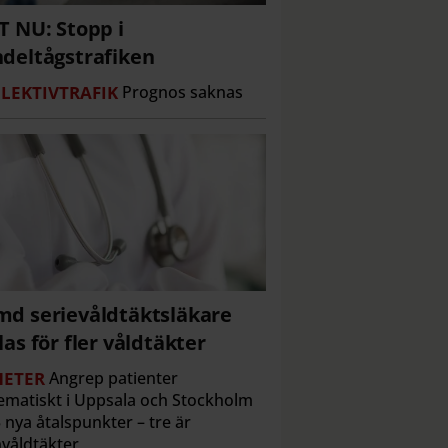
T NU: Stopp i
deltågstrafiken
LEKTIVTRAFIK
Prognos saknas
d serievåldtäktsläkare
las för fler våldtäkter
ETER
Angrep patienter
ematiskt i Uppsala och Stockholm
 nya åtalspunkter – tre är
våldtäkter