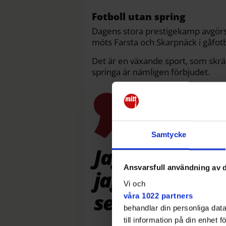
Fotboll utan spring
Dagens stora prestigekamp avgörs 
möts Farsta och Skarpnäck i gåfotb
Det är en växande sport, som skräd
springa är nämligen förbjudet.
Samtycke
Jag har inte gj
Ansvarsfull användning av d
jag gick i gymn
Vi och
sen.
våra 1022 partners
behandlar din personliga data
till information på din enhet