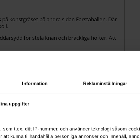
på konstgräset på andra sidan Farstahallen. Där
oll.
darsydd för stela knän och bräckliga höfter. Att
Information
Reklaminställningar
ort nåt sånt här sen
ina uppgifter
asiet och det är 60 år
, som t.ex. ditt IP-nummer, och använder teknologi såsom cookies
 för att kunna tillhandahålla personliga annonser och innehåll, an