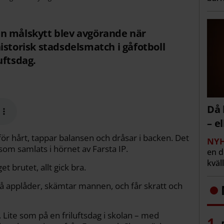
n målskytt blev avgörande när
istorisk stadsdelsmatch i gåfotboll
uftsdag.
Då 
– e
ör hårt, tappar balansen och dråsar i backen. Det
NYH
som samlats i hörnet av Farsta IP.
en 
kväl
brutet, allt gick bra.
å applåder, skämtar mannen, och får skratt och
 Lite som på en friluftsdag i skolan – med