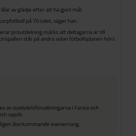
r av glädje efter att ha gjort mål.
korpfotboll på 70-talet, säger han.
ar prisutdelning märks att deltagarna är till
prispallen står på andra sidan fotbollsplanen hörs
 av stadsdelsförvaltningarna i Farsta och
och uppåt.
t årligen återkommande evenemang.