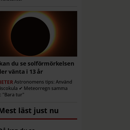
kan du se solförmörkelsen
ller vänta i 13 år
ETER
Astronomens tips: Använd
discokula ✔ Meteorregn samma
l: "Bara tur"
Mest läst just nu