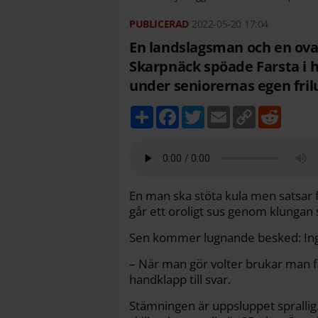
2022-05-20
17:04
En landslagsman och en ova
Skarpnäck spöade Farsta i h
under seniorernas egen fril
D
F
T
E
C
R
e
a
w
m
o
e
l
c
i
a
p
d
a
e
t
i
y
d
b
t
l
L
i
o
e
i
t
o
r
n
k
k
En man ska stöta kula men satsar f
går ett oroligt sus genom klungan 
Sen kommer lugnande besked: Inget 
– När man gör volter brukar man f
handklapp till svar.
Stämningen är uppsluppet sprallig.