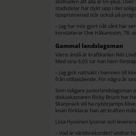
skillnaden att alla är 65-plus. Öv
stadsdelar har dykt upp i det soli
tipspromenad står också på prog
– Jag har inte gjort nåt sånt här se
konstaterar Ove Håkansson, 78, s
Gammal landslagsman
Värre ändå är kraftkarlen Nils Lind
Med sina 9,05 tar han hem förstap
– Jag gick nattvakt i hamnen till klo
från stillastående. För några år se
Som tidigare juniorlandslagsman
diskuskastaren Ricky Bruch har ha
Skarpnäck vill ha nybörjartips kli
knän förklarar han att kraften m
Liisa Hyvönen lyssnar och leverer
– Vad är världsrekordet? undrar ho