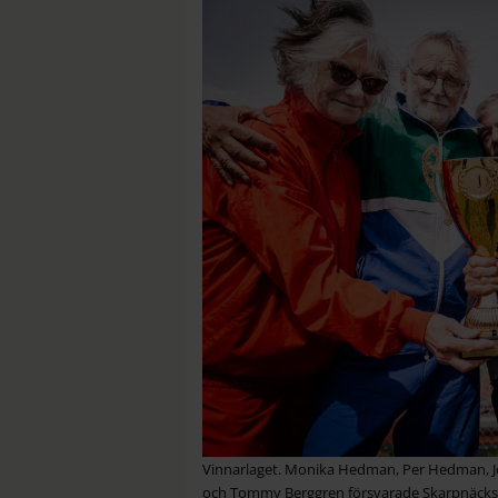
Vinnarlaget. Monika Hedman, Per Hedman, Jo
och Tommy Berggren försvarade Skarpnäcks fär