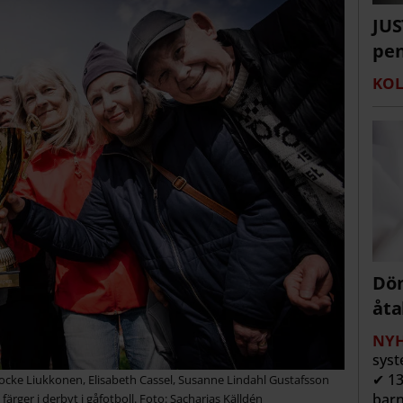
JUS
pen
KOL
Döm
åta
NYH
syst
✔ 13
cke Liukkonen, Elisabeth Cassel, Susanne Lindahl Gustafsson
barn
ger i derbyt i gåfotboll. Foto: Sacharias Källdén