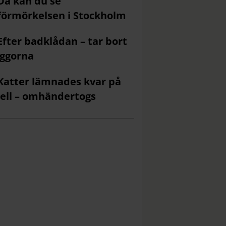
Då kan du se
förmörkelsen i Stockholm
Efter badklådan – tar bort
ggorna
Katter lämnades kvar på
ell – omhändertogs