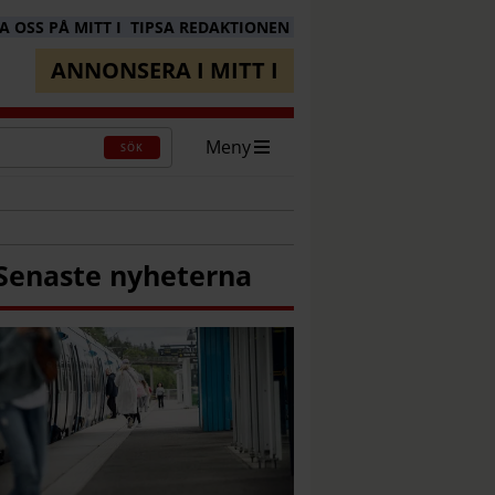
 OSS PÅ MITT I
TIPSA REDAKTIONEN
ANNONSERA I MITT I
Meny
SÖK
Senaste nyheterna