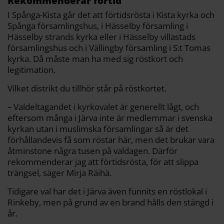
Rekommenderar förtid
I Spånga-Kista går det att förtidsrösta i Kista kyrka och
Spånga församlingshus, i Hässelby församling i
Hässelby strands kyrka eller i Hässelby villastads
församlingshus och i Vällingby församling i S:t Tomas
kyrka. Då måste man ha med sig röstkort och
legitimation.
Vilket distrikt du tillhör står på röstkortet.
– Valdeltagandet i kyrkovalet är generellt lågt, och
eftersom många i Järva inte är medlemmar i svenska
kyrkan utan i muslimska församlingar så är det
förhållandevis få som röstar här, men det brukar vara
åtminstone några tusen på valdagen. Därför
rekommenderar jag att förtidsrösta, för att slippa
trängsel, säger Mirja Räihä.
Tidigare val har det i Järva även funnits en röstlokal i
Rinkeby, men på grund av en brand hålls den stängd i
år.