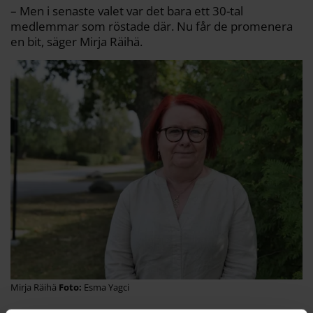
– Men i senaste valet var det bara ett 30-tal
medlemmar som röstade där. Nu får de promenera
en bit, säger Mirja Räihä.
Mirja Räihä
Esma Yagci