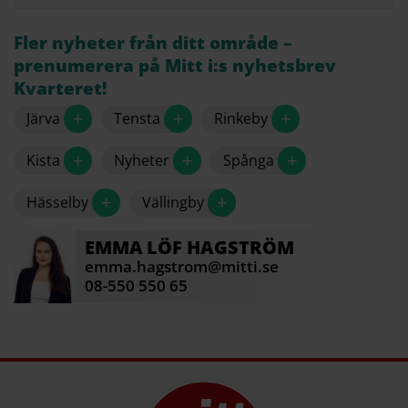
Fler nyheter från ditt område –
prenumerera på Mitt i:s nyhetsbrev
Kvarteret!
+
+
+
Järva
Tensta
Rinkeby
+
+
+
Kista
Nyheter
Spånga
+
+
Hässelby
Vällingby
EMMA
LÖF HAGSTRÖM
emma.hagstrom@mitti.se
08-550 550 65