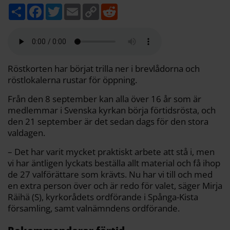
D
F
T
E
C
R
e
a
w
m
o
e
l
c
i
a
p
d
a
e
t
i
y
d
b
t
l
L
i
o
e
i
t
o
r
n
k
k
Röstkorten har börjat trilla ner i brevlådorna och
röstlokalerna rustar för öppning.
Från den 8 september kan alla över 16 år som är
medlemmar i Svenska kyrkan börja förtidsrösta, och
den 21 september är det sedan dags för den stora
valdagen.
– Det har varit mycket praktiskt arbete att stå i, men
vi har äntligen lyckats beställa allt material och få ihop
de 27 valförättare som krävts. Nu har vi till och med
en extra person över och är redo för valet, säger Mirja
Räihä (S), kyrkorådets ordförande i Spånga-Kista
församling, samt valnämndens ordförande.