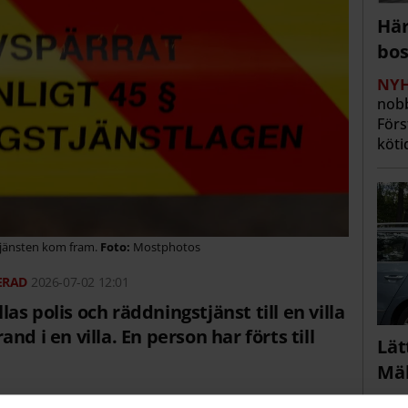
Här
bos
NYH
nobb
Förs
köti
tjänsten kom fram.
Mostphotos
2026-07-02 12:01
s polis och räddningstjänst till en villa
d i en villa. En person har förts till
Lät
Mäl
NYH