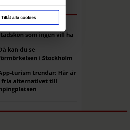
Mest läst just nu
Tillåt alla cookies
Här är lägenheterna i
tadskön som ingen vill ha
Då kan du se
förmörkelsen i Stockholm
App-turism trendar: Här är
 fria alternativet till
mpingplatsen