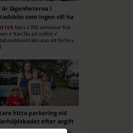
 är lägenheterna i
tadskön som ingen vill ha
ETER
Nära 2 000 annonser fick
en ✔ Kan fås på nolltid ✔
tahandskontrakt utan att förlora
d
tare hitta parkering vid
arhöjdsbadet efter avgift
ETER
Första sommaren med p-