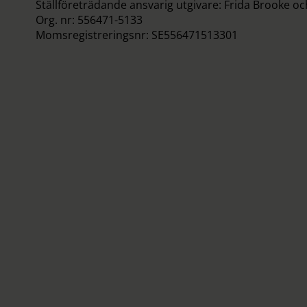
Ställföreträdande ansvarig utgivare: Frida Brooke o
Org. nr: 556471-5133
Momsregistreringsnr: SE556471513301