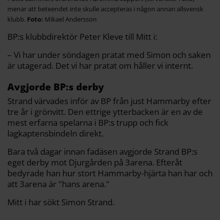
menar att beteendet inte skulle accepteras i någon annan allsvensk
klubb.
Mikael Andersson
BP:s klubbdirektör Peter Kleve till Mitt i:
– Vi har under söndagen pratat med Simon och saken
är utagerad. Det vi har pratat om håller vi internt.
Avgjorde BP:s derby
Strand värvades inför av BP från just Hammarby efter
tre år i grönvitt. Den ettrige ytterbacken är en av de
mest erfarna spelarna i BP:s trupp och fick
lagkaptensbindeln direkt.
Bara två dagar innan fadäsen avgjorde Strand BP:s
eget derby mot Djurgården på 3arena. Efteråt
bedyrade han hur stort Hammarby-hjärta han har och
att 3arena är "hans arena."
Mitt i har sökt Simon Strand.