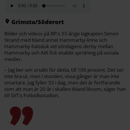
a
e
t
i
y
d
b
t
l
L
i
o
e
i
t
o
r
n
k
k
Grimsta/Söderort
Bilder och videos på BP:s 33-årige lagkapten Simon
Strand med bland annat Hammarby-linne och
Hammarby-halsduk vid söndagens derby mellan
Hammarby och AIK fick snabbt spridning på sociala
medier.
– Jag ber om ursäkt för detta, till 100 procent. Det ser
inte bra ut, men i stunden, vissa gånger är man inte
smartare. Jag fyller 33 i dag, men det är fortfarande
som att man är 20 år i skallen ibland liksom, säger han
till SVT:s Fotbollsstudion.