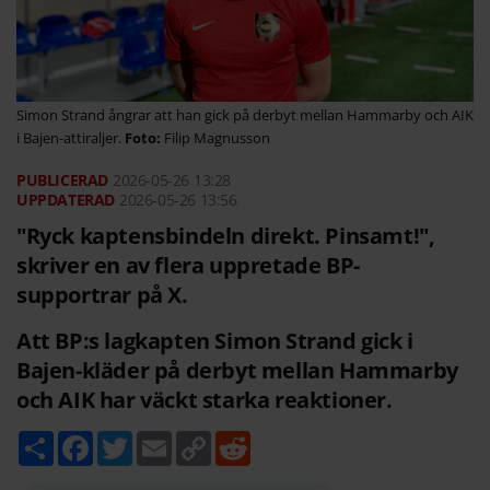
Simon Strand ångrar att han gick på derbyt mellan Hammarby och AIK
i Bajen-attiraljer.
Filip Magnusson
2026-05-26
13:28
2026-05-26 13:56
"Ryck kaptensbindeln direkt. Pinsamt!",
skriver en av flera uppretade BP-
supportrar på X.
Att BP:s lagkapten Simon Strand gick i
Bajen-kläder på derbyt mellan Hammarby
och AIK har väckt starka reaktioner.
D
F
T
E
C
R
e
a
w
m
o
e
l
c
i
a
p
d