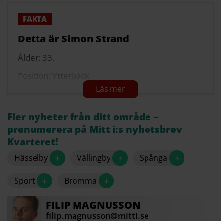
Detta är Simon Strand
Ålder: 33.
Position: Ytterback
Klubb: Brommapojkarna
Tidigare klubbar: Hammarby, Elfsborg, Dalkurd,
Fler nyheter från ditt område –
Lyngby, Öster, Assyriska, Huddinge, Frej, Väsby
prenumerera på Mitt i:s nyhetsbrev
United.
Kvarteret!
Moderklubb: Stuvsta IF.
+
+
+
Hässelby
Vällingby
Spånga
Källa: IF Brommapojkarna
+
+
Sport
Bromma
FILIP
MAGNUSSON
filip.magnusson@mitti.se