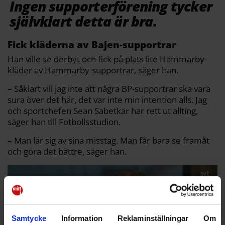
Ingen supporterförening tycker
självklart detta är bra.
Fick kläderna av Bajen-supportrar
Han ville se derbyt och fick på plats lite Hammarby-
kläder av Hammarby-supportrar, säger han.
– Såklart vill jag inte att några BP-supportrar ska vara
sura över det här, det var inte min intention alls. Jag
och sportchefen Sean Sabetkar har rett ut allting,
säger han till Fotbollsstudion.
– Man lär sig av sina misstag. Man får bara se framåt
och göra det bättre, säger han.
Samtycke
Information
Reklaminställningar
Om