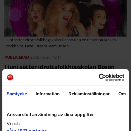
I juni sätter idrottsfolkhögskolan Bosön upp en teater på Maxim i
Stockholm.
DreamTeam Bosön
2026-05-26
15:14
I juni sätter idrottsfolkhögskolan Bosön
upp en musikal på Maximteatern i
Stockholm. Bakom föreställningen är både
musikalartister – och elitidrottare.
Samtycke
Information
Reklaminställningar
Om
"Musik och idrott samverkar på flera djupa
plan", skriver läraren Marie Hammar.
Ansvarsfull användning av dina uppgifter
D
F
T
E
C
R
Vi och
e
a
w
m
o
e
l
c
i
a
p
d
våra 1022 partners