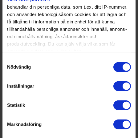
a
e
t
i
y
d
behandlar din personliga data, som t.ex. ditt IP-nummer,
b
t
l
L
i
o
e
i
t
och använder teknologi såsom cookies för att lagra och
o
r
n
få tillgång till information på din enhet för att kunna
k
k
Lidingö
tillhandahålla personliga annonser och innehåll, annons-
och innehållsmätning, åskådarinsikter och
Idrottsfolkhögskolan Bosön på Lidingö satsar inte
produktutveckling. Du kan själv välja vilka som får
bara på elitidrott. I går samlades nämligen ett 40-tal
använda din data och i vilka syften.
musikalartister och elitidrottare i åldrarna 13-60 ihop
för att sätta upp föreställningen "En värsting till
Samtyckesval
syster" på Maxim i Stockholm.
Med din tillåtelse skulle vi även vilja:
Nödvändig
Samla in information om din geografiska plats
Marie Hammar, lärare på Bosön som står bakom idé
som kan ha en noggrannhet på upp till flera meter
och regi, menar att projektet är ett sätt att ge fler
Inställningar
Identifiera din enhet genom att aktivt skanna den
självförtroende att prata inför publik.
för specifika kännetecken (fingeravtryck)
"Musik och idrott samverkar på flera djupa plan och
Statistik
Ta reda på mer om hur dina personliga uppgifter
forskning visar att rytm och koordination tränar
behandlas och ställ in dina preferenser i
idrottaren och kan hjälpa prestationen genom att
detaljsektionen
bättre synkronisering av rörelser så det blir mer
Marknadsföring
. Du kan ändra eller dra tillbaka ditt samtycke när som
effektivt", skriver hon till Mitt i .
helst från cookie-förklaringen.